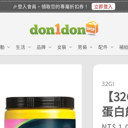
立即登入
🎉登入會員・領取您的專屬折扣券！
動
生活
品牌
女裝
男裝
配件
補
32GI
【3
蛋白
Sale
NT$ 1,