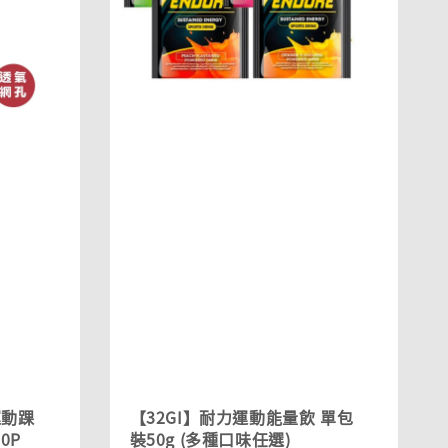
運動踝
【32GI】耐力運動能量飲 單包
0P
裝50g (多種口味任選)