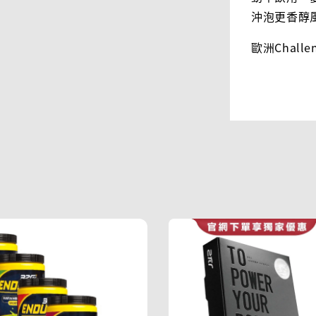
沖泡更香醇
歐洲Chal