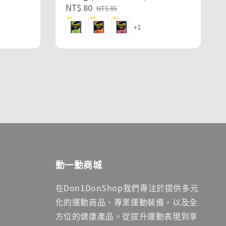
Sale
NT$ 80
Regular
NT$ 85
price
price
+1
動一動商城
在Don1DonShop我們專注於提供多元
化的運動商品、專業運動裝備，以及全
方位的健康產品。從提升運動表現到享