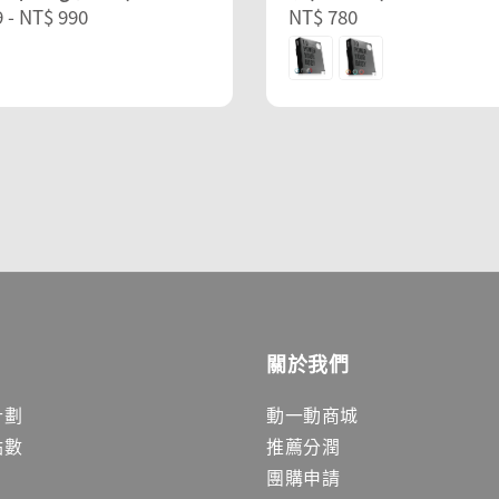
r
9
-
NT$ 990
Regular
NT$ 780
price
關於我們
計劃
動一動商城
點數
推薦分潤
團購申請