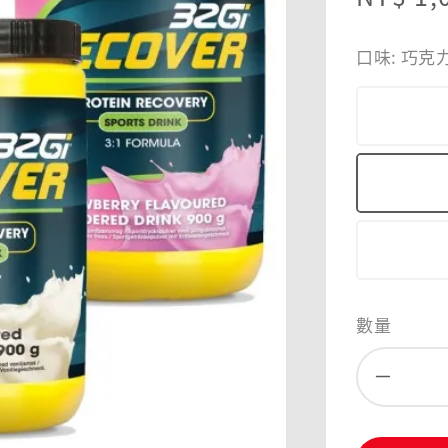
price
口味
: 巧克
數量