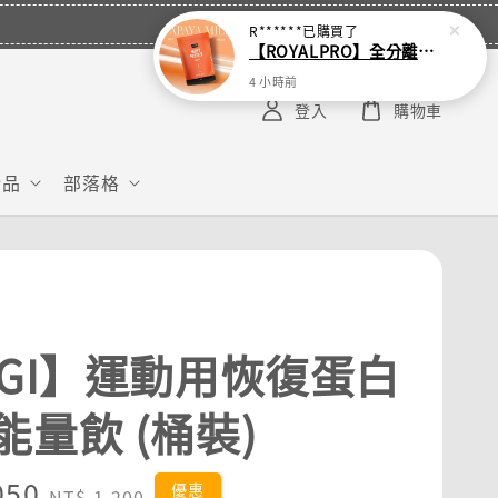
R******
已購買了
【ROYALPRO】全分離乳清蛋白-1KG -多口味任選｜可加購湯匙
4 小時前
登入
購物車
給品
部落格
2GI】運動用恢復蛋白
能量飲 (桶裝)
050
Regular
優惠
NT$ 1,200