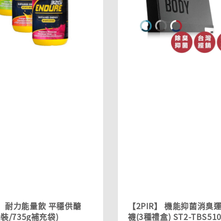
I】耐力能量飲 平穩供醣
【2PIR】 機能抑菌消臭
桶裝/735g補充袋)
襪(3種禮盒) ST2-TBS510