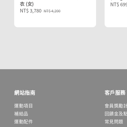
衣 (女)
Regula
NT$ 69
Sale
NT$ 3,780
Regular
price
NT$ 4,200
price
price
網站指南
客戶服務
運動項目
會員獎勵
補給品
回饋金及
運動配件
常見問題