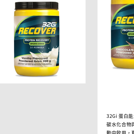
32Gi 蛋
碳水化合物
動中飲用，