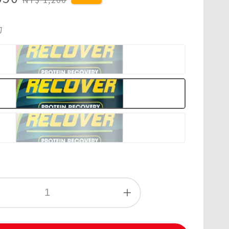
price
力