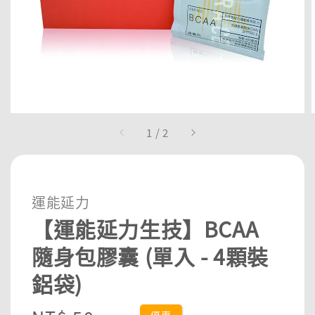
1
/
2
運能延力
【運能延力生技】BCAA
隨身包膠囊 (單入 - 4顆裝
鋁袋)