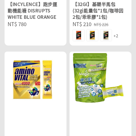
【INCYLENCE】跑步運
【32GI】基礎半馬包
動機能襪 DISRUPTS
(32gi能量包*1包/咖啡因
WHITE BLUE ORANGE
2包/乖乖膠*1包)
Regular
NT$ 780
Sale
NT$ 210
Regular
NT$ 226
price
price
price
+2