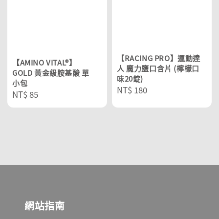
【RACING PRO】運動達
【AMINO VITAL®】
人 魔力鹽口含片 (檸檬口
GOLD 黃金級胺基酸 單
味20錠)
小包
Regular
NT$ 180
Regular
NT$ 85
price
price
網站指南