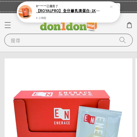
立即登入
🎉登入會員・領取您的專屬折扣券！
R******
已購買了
【ROYALPRO】全分離乳清蛋白-1KG -多口味任選｜可加購湯匙
8 小時前
搜尋