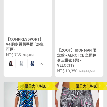
【COMPRESSPORT】
V4 跑步襪標準筒 (26色
可選)
【ZOOT】IRONMAN 限
Sale
NT$ 765
Regular
定款 - AERO ICE 全開連
NT$ 850
price
price
身三鐵衣 (男) -
+22
VELOCITY
Sale
NT$ 10,350
Regular
NT$ 11,500
price
price
夏日大FUN送
夏日大FUN送