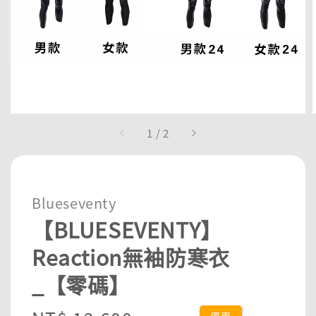
1
/
2
Blueseventy
【BLUESEVENTY】
Reaction無袖防寒衣
_【零碼】