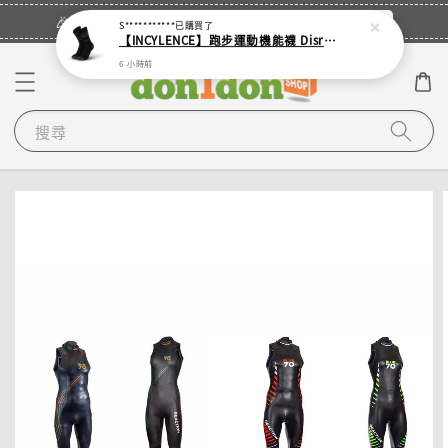
立即登入
🎉登入會員・領取您的專屬折扣券！
S***********
已購買了
【INCYLENCE】跑步運動機能襪 Disrupts Black
6 小時前
搜尋