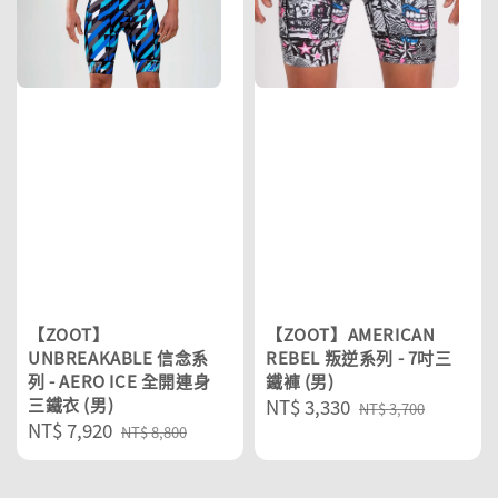
【ZOOT】
【ZOOT】AMERICAN
UNBREAKABLE 信念系
REBEL 叛逆系列 - 7吋三
列 - AERO ICE 全開連身
鐵褲 (男)
三鐵衣 (男)
Sale
NT$ 3,330
Regular
NT$ 3,700
Sale
NT$ 7,920
Regular
price
price
NT$ 8,800
price
price