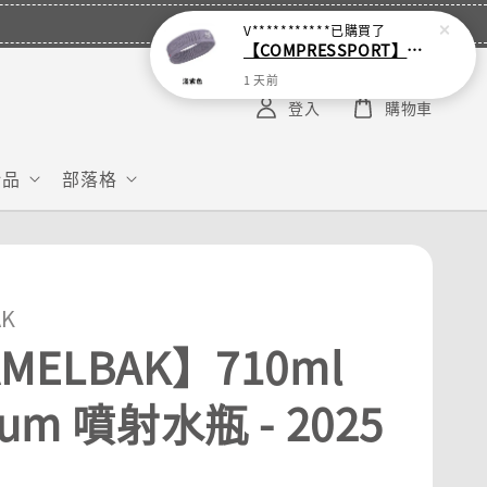
V***********
已購買了
【COMPRESSPORT】窄版止汗呼吸頭帶2.0_【零碼】
1 天前
登入
購物車
給品
部落格
AK
MELBAK】710ml
ium 噴射水瓶 - 2025