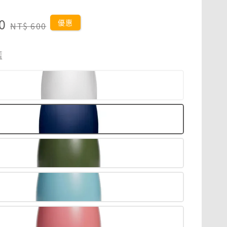
0
Regular
優惠
NT$ 600
price
藍