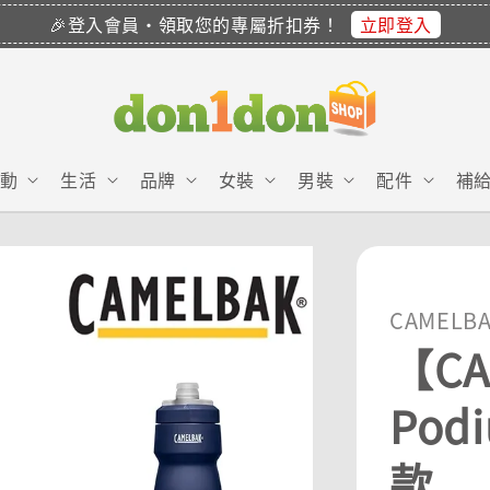
立即登入
🎉登入會員・領取您的專屬折扣券！
動
生活
品牌
女裝
男裝
配件
補
CAMELB
【CA
Pod
款