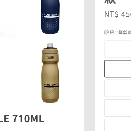
Sale
NT$ 45
price
顏色
: 海軍