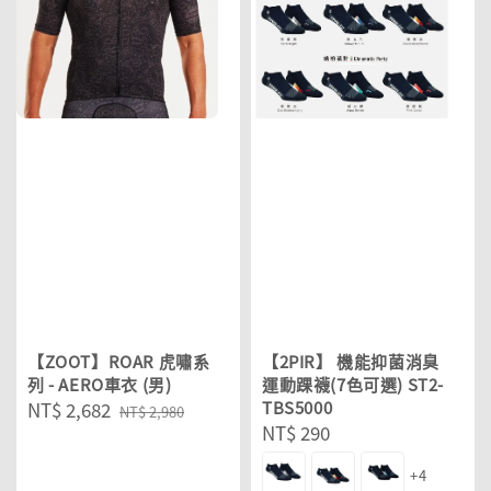
【ZOOT】ROAR 虎嘯系
【2PIR】 機能抑菌消臭
列 - AERO車衣 (男)
運動踝襪(7色可選) ST2-
Sale
NT$ 2,682
Regular
TBS5000
NT$ 2,980
Regular
NT$ 290
price
price
price
+4