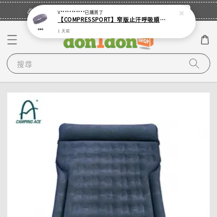
立即登入
🎉登入會員・領取您的專屬折扣券！
V***********
已購買了
【COMPRESSPORT】窄版止汗呼吸頭帶2.0_【零碼】
1 天前
搜尋