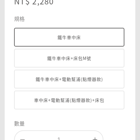
Regular
NT$ 2,280
price
規格
鐵牛車中床
鐵牛車中床+床包M號
鐵牛車中床+電動幫浦(點煙器款)
車中床+電動幫浦(點煙器款)+床包
數量