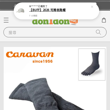
立即登入
🎉登入會員・領取您的專屬折扣券！
W******
已購買了
【BUFF】2026 可捲收跑帽
7 小時前
搜尋