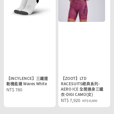
【INCYLENCE】三鐵運
【ZOOT】LTD
動機能襪 Waves White
RACESUITS經典系列-
Regular
NT$ 780
AERO ICE 全開連身三鐵
衣-DIGI CAMO(女)
price
Sale
NT$ 7,920
Regular
NT$ 8,800
price
price