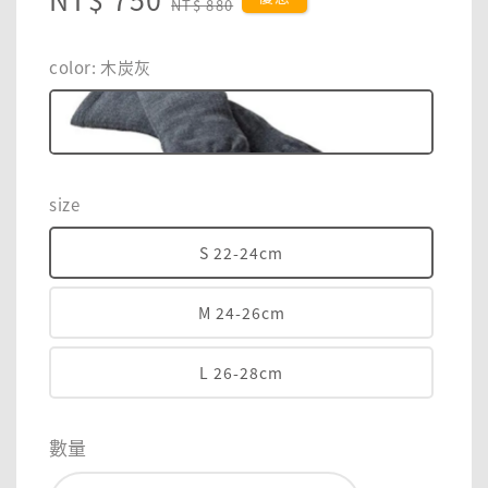
NT$ 880
price
price
color
: 木炭灰
size
S 22-24cm
M 24-26cm
L 26-28cm
數量