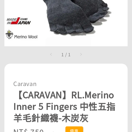
1
/
1
Caravan
【CARAVAN】RL.Merino
Inner 5 Fingers 中性五指
羊毛針織襪-木炭灰
Sale
NT$ 750
Regular
優惠