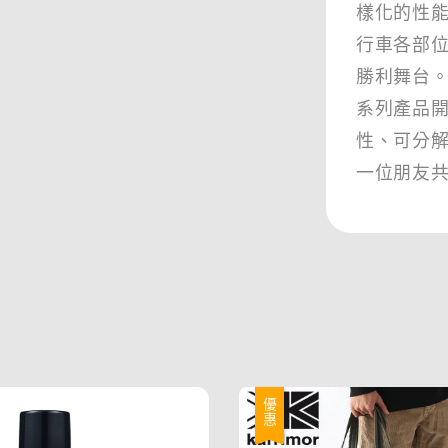
樣化的性
行車各部
勝利舞台。
系列產品
性、可分
一位朋友
優惠