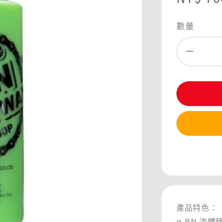
price
數量
分享
產品特色：
α-BN 流體