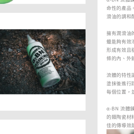
命性的產品
滑油的調和
擁有潤滑油
蠟能夠有效
形成有效且
條的內、外
流體的特性讓
塗抹後進行踩
每個位置，
α-BN 
的類陶瓷材
佳的傳導效