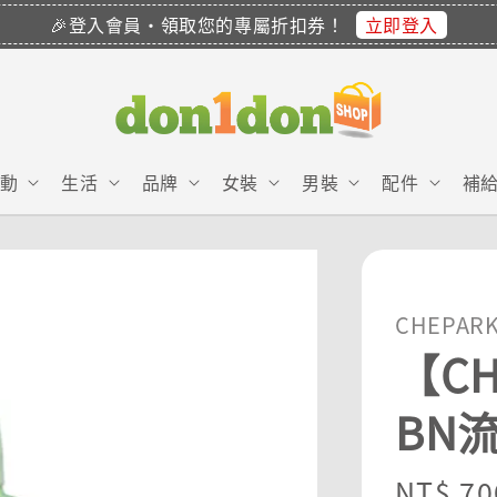
立即登入
🎉登入會員・領取您的專屬折扣券！
動
生活
品牌
女裝
男裝
配件
補
CHEPAR
【CH
BN
Regula
NT$ 70