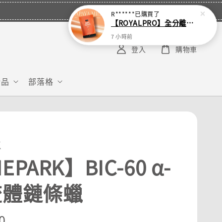
R******
已購買了
【ROYALPRO】全分離乳清蛋白-1KG -多口味任選｜可加購湯匙
7 小時前
登入
購物車
給品
部落格
K
EPARK】BIC-60 α-
流體鏈條蠟
r
0