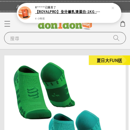
立即登入
🎉登入會員・領取您的專屬折扣券！
R******
已購買了
【ROYALPRO】全分離乳清蛋白-1KG -多口味任選｜可加購湯匙
4 小時前
搜尋
夏日大FUN送