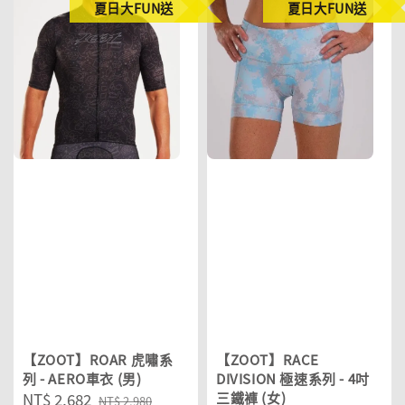
夏日大FUN送
夏日大FUN送
【ZOOT】ROAR 虎嘯系
【ZOOT】RACE
列 - AERO車衣 (男)
DIVISION 極速系列 - 4吋
Sale
NT$ 2,682
Regular
三鐵褲 (女)
NT$ 2,980