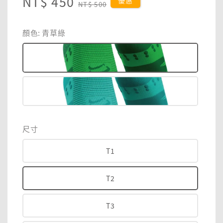
Sale
NT$ 450
Regular
優惠
NT$ 500
price
price
顏色
: 青草綠
尺寸
T1
T2
T3