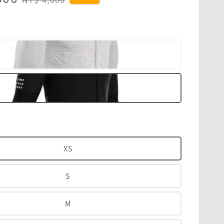
price
XS
S
M