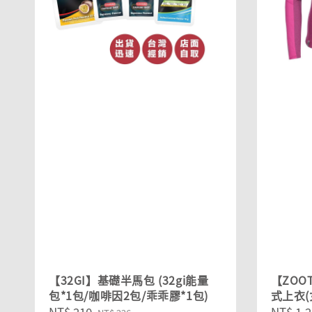
【32GI】基礎半馬包 (32gi能量
【ZOO
包*1包/咖啡因2包/乖乖膠*1包)
式上衣(
Sale
NT$ 210
Regular
Sale
NT$ 1,2