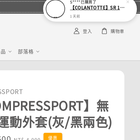
S****
已購買了
【COLANTOTTE】SR 140 NEXT 運動機能磁石項圈
1 天前
登入
購物車
給品
部落格
SSPORT
MPRESSPORT】無
運動外套(灰/黑兩色)
600
Regular
優惠
NT$ 4,000