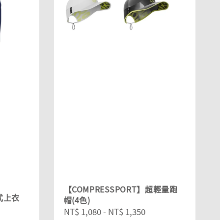
【COMPRESSPORT】超輕量跑
式上衣
帽(4色)
Sale
NT$ 1,080
-
NT$ 1,350
Regular