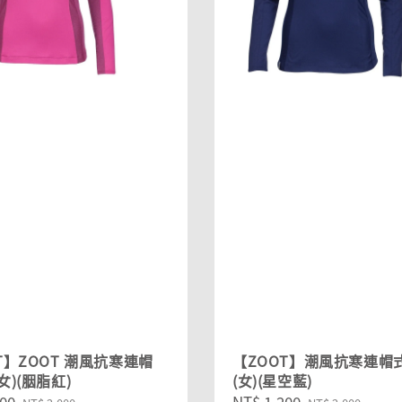
T】ZOOT 潮風抗寒連帽
【ZOOT】潮風抗寒連帽
女)(胭脂紅)
(女)(星空藍)
00
Regular
Sale
NT$ 1,200
Regular