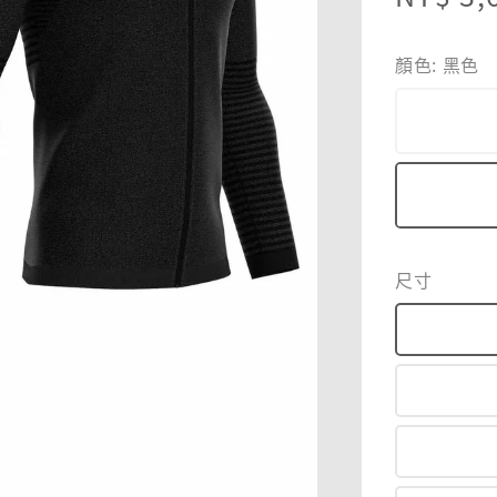
price
顏色
: 黑色
尺寸