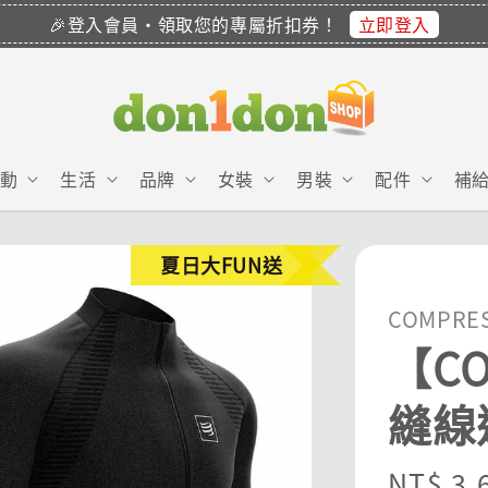
立即登入
🎉登入會員・領取您的專屬折扣券！
動
生活
品牌
女裝
男裝
配件
補
夏日大FUN送
COMPRE
【CO
縫線
Sale
NT$ 3,