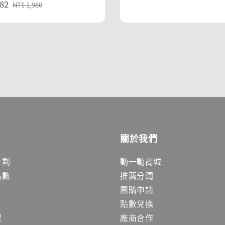
82
Regular
price
price
NT$ 1,980
price
關於我們
計劃
動一動商城
點數
推薦分潤
團購申請
點數兌換
程
廠商合作