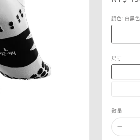
price
顏色
: 白黑
尺寸
數量