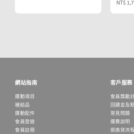
Sale
NT$ 1,7
price
price
price
網站指南
客戶服務
運動項目
會員獎勵
補給品
回饋金及
運動配件
常見問題
會員登錄
運費說明
會員註冊
退換貨流