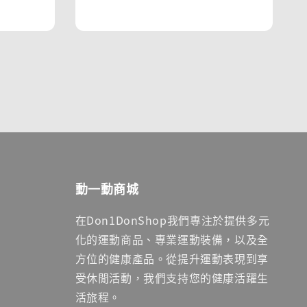
price
price
動一動商城
在Don1DonShop我們專注於提供多元
化的運動商品、專業運動裝備，以及全
方位的健康產品。從提升運動表現到享
受休閒活動，我們支持您的健康活躍生
活旅程。