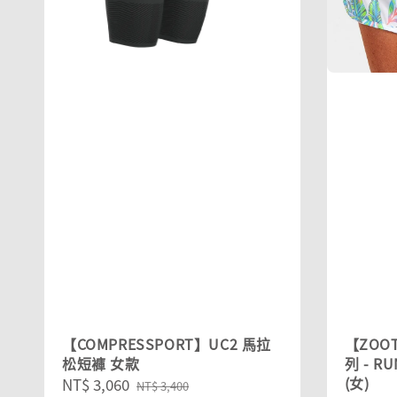
【COMPRESSPORT】UC2 馬拉
【ZOOT
松短褲 女款
列 - 
(女)
Sale
NT$ 3,060
Regular
NT$ 3,400