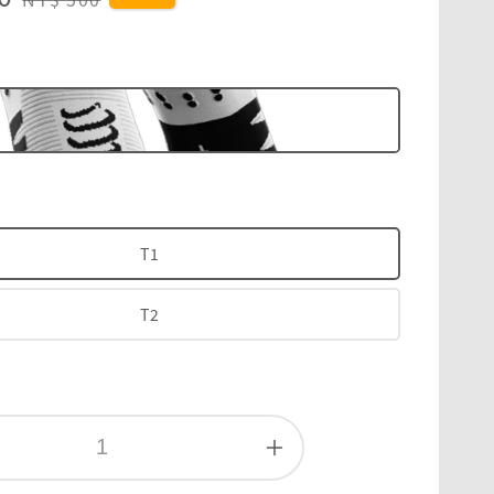
price
色
T1
T2