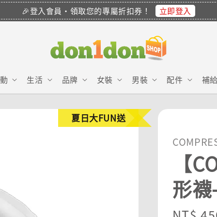
立即登入
🎉登入會員・領取您的專屬折扣券！
動
生活
品牌
女裝
男裝
配件
補
夏日大FUN送
COMPRE
【CO
形襪
Sale
NT$ 45