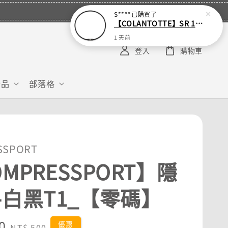
S****
已購買了
【COLANTOTTE】SR 140 NEXT 運動機能磁石項圈
1 天前
登入
購物車
給品
部落格
SSPORT
MPRESSPORT】隱
-白黑T1_【零碼】
0
Regular
優惠
NT$ 500