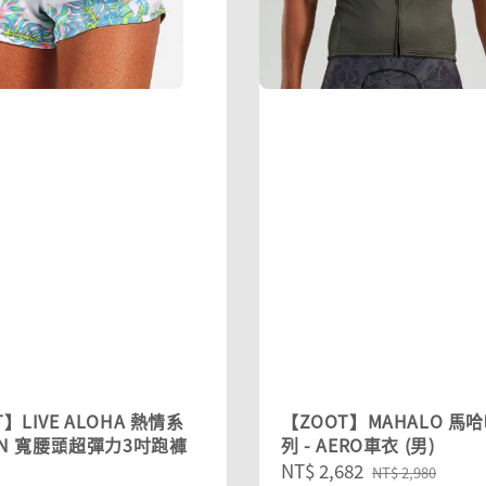
】LIVE ALOHA 熱情系
【ZOOT】MAHALO 馬
RUN 寬腰頭超彈力3吋跑褲
列 - AERO車衣 (男)
Sale
NT$ 2,682
Regular
NT$ 2,980