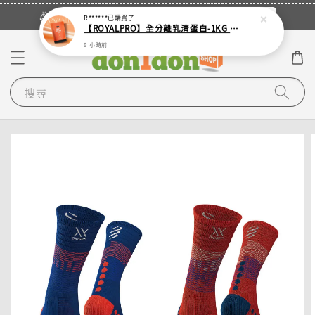
立即登入
🎉登入會員・領取您的專屬折扣券！
R******
已購買了
【ROYALPRO】全分離乳清蛋白-1KG -多口味任選｜可加購湯匙
9 小時前
搜尋