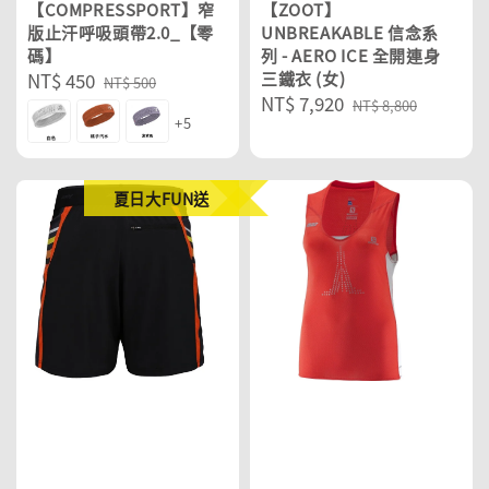
【COMPRESSPORT】窄
【ZOOT】
版止汗呼吸頭帶2.0_【零
UNBREAKABLE 信念系
碼】
列 - AERO ICE 全開連身
Sale
NT$ 450
Regular
三鐵衣 (女)
NT$ 500
Sale
NT$ 7,920
Regular
price
price
NT$ 8,800
+5
price
price
夏日大FUN送