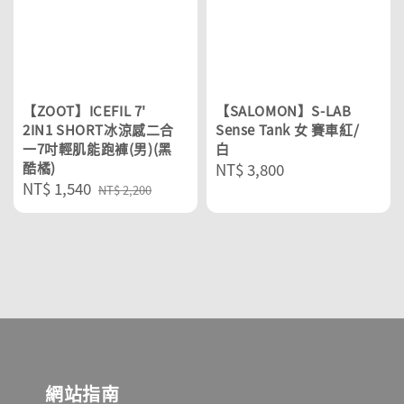
【ZOOT】ICEFIL 7'
【SALOMON】S-LAB
2IN1 SHORT冰涼感二合
Sense Tank 女 賽車紅/
一7吋輕肌能跑褲(男)(黑
白
酷橘)
Regular
NT$ 3,800
Sale
NT$ 1,540
Regular
price
NT$ 2,200
price
price
網站指南