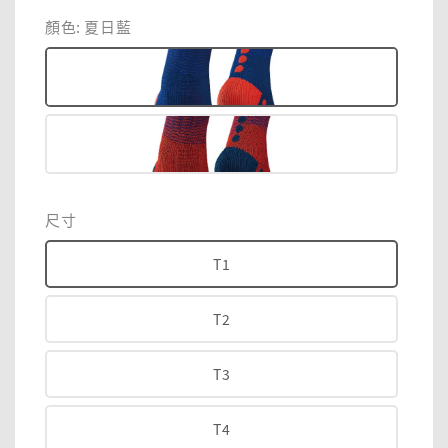
price
price
顏色
: 夏日藍
尺寸
T1
T2
T3
T4