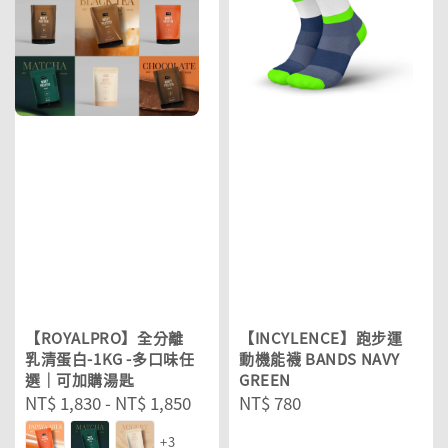
【ROYALPRO】全分離
【INCYLENCE】跑步運
乳清蛋白-1KG -多口味任
動機能襪 BANDS NAVY
選｜可加購湯匙
GREEN
Regular
NT$ 1,830
-
NT$ 1,850
Regular
NT$ 780
price
price
+3