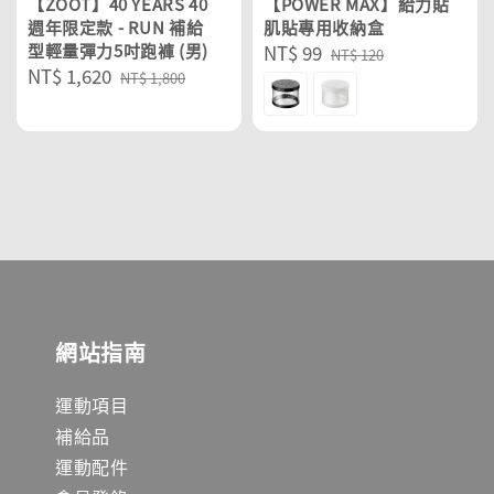
【ZOOT】40 YEARS 40
【POWER MAX】給力貼
週年限定款 - RUN 補給
肌貼專用收納盒
型輕量彈力5吋跑褲 (男)
Sale
NT$ 99
Regular
NT$ 120
Sale
NT$ 1,620
Regular
price
price
NT$ 1,800
price
price
網站指南
運動項目
補給品
運動配件