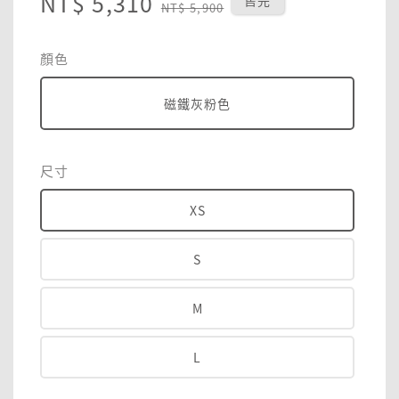
Sale
NT$ 5,310
Regular
售完
NT$ 5,900
price
price
顏色
磁鐵灰粉色
尺寸
XS
S
M
L