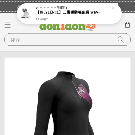
立即登入
🎉登入會員・領取您的專屬折扣券！
L**************
已購買了
【INCYLENCE】三鐵運動機能襪 Waves White
17 小時前
搜尋