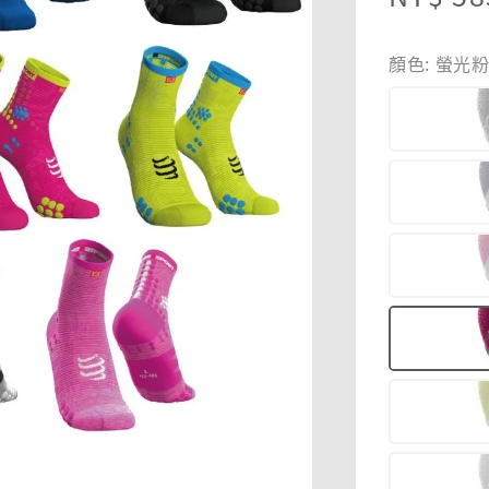
price
顏色
: 螢光