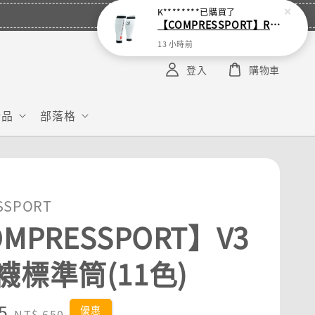
K********
已購買了
【COMPRESSPORT】R2 3.0 小腿套 (18色可選)
13 小時前
登入
購物車
給品
部落格
SSPORT
MPRESSPORT】V3
襪標準筒(11色)
5
Regular
優惠
NT$ 650