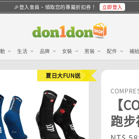
立即登入
🎉登入會員・領取您的專屬折扣券！
動
生活
品牌
女裝
男裝
配件
補
夏日大FUN送
COMPRE
【CO
跑步
Sale
NT$ 58