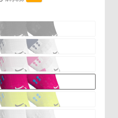
price
粉