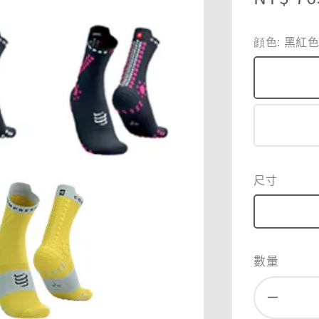
price
顔色
: 黑紅
尺寸
數量