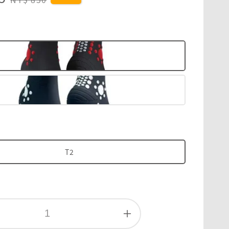
price
色
T2