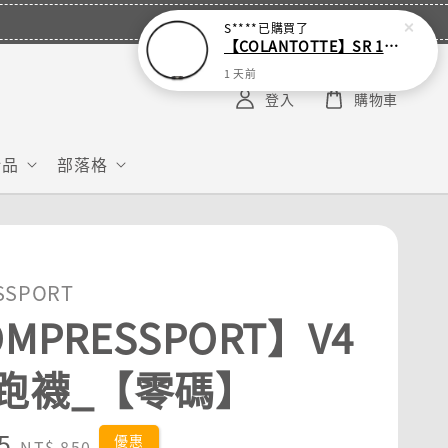
S****
已購買了
【COLANTOTTE】SR 140 NEXT 運動機能磁石項圈
1 天前
登入
購物車
給品
部落格
SSPORT
MPRESSPORT】V4
跑襪_【零碼】
5
Regular
優惠
NT$ 850