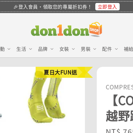
立即登入
🎉登入會員・領取您的專屬折扣券！
動
生活
品牌
女裝
男裝
配件
補
夏日大FUN送
COMPRE
【CO
越野
Sale
NT$ 76