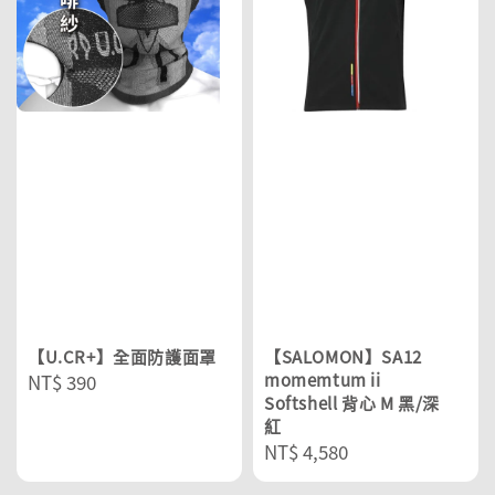
【U.CR+】全面防護面罩
【SALOMON】SA12
Regular
NT$ 390
momemtum ii
Softshell 背心 M 黑/深
price
紅
Regular
NT$ 4,580
price