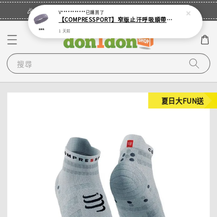
立即登入
🎉登入會員・領取您的專屬折扣券！
V***********
已購買了
【COMPRESSPORT】窄版止汗呼吸頭帶2.0_【零碼】
1 天前
搜尋
夏日大FUN送