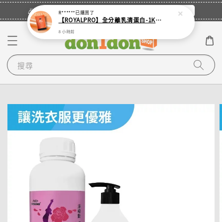
立即登入
🎉登入會員・領取您的專屬折扣券！
R******
已購買了
【ROYALPRO】全分離乳清蛋白-1KG -多口味任選｜可加購湯匙
8 小時前
搜尋