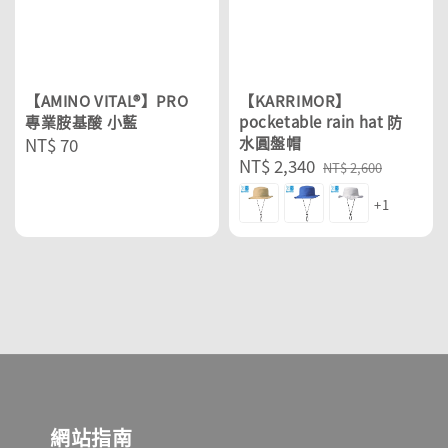
【AMINO VITAL®】PRO
【KARRIMOR】
專業胺基酸 小藍
pocketable rain hat 防
Regular
NT$ 70
水圓盤帽
Sale
NT$ 2,340
Regular
price
NT$ 2,600
price
price
+1
網站指南