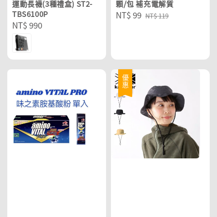
運動長襪(3種禮盒) ST2-
顆/包 補充電解質
TBS6100P
Sale
NT$ 99
Regular
NT$ 119
Regular
NT$ 990
price
price
price
優惠