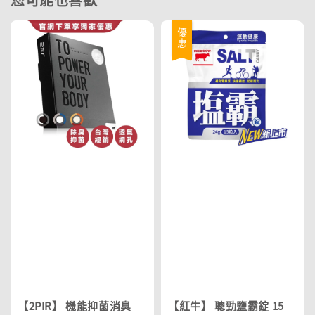
優惠
【2PIR】 機能抑菌消臭
【紅牛】 聰勁鹽霸錠 15