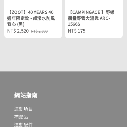
【ZOOT】40 YEARS 40
【CAMPINGACE 】野樂
週年限定款 - 超潑水防風
摺疊野營大湯匙 ARC-
背心 (男)
1566S
Sale
NT$ 2,520
Regular
Regular
NT$ 175
NT$ 2,800
price
price
price
網站指南
運動項目
補給品
運動配件