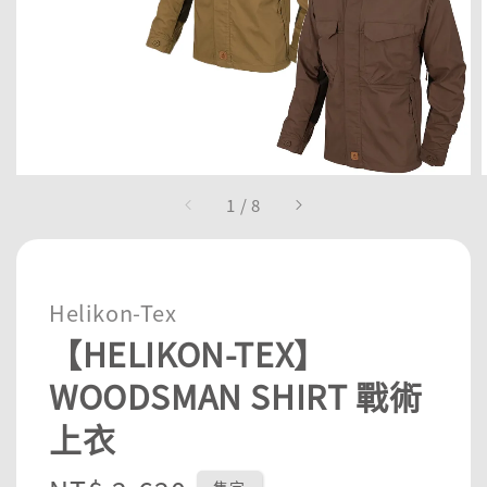
1
/
8
Helikon-Tex
【HELIKON-TEX】
WOODSMAN SHIRT 戰術
上衣