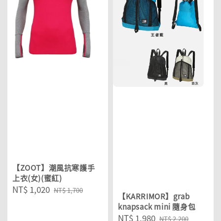
【ZOOT】潮風抗寒護手
上衣(女)(蜜紅)
Sale
NT$ 1,020
Regular
NT$ 1,700
【KARRIMOR】grab
price
price
knapsack mini 隨身包
Sale
NT$ 1,980
Regular
NT$ 2,200