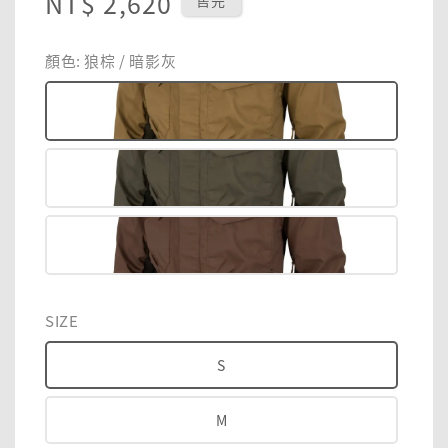
Regular
NT$ 2,620
售完
price
顏色
: 狼棕 / 暗影灰
SIZE
S
M