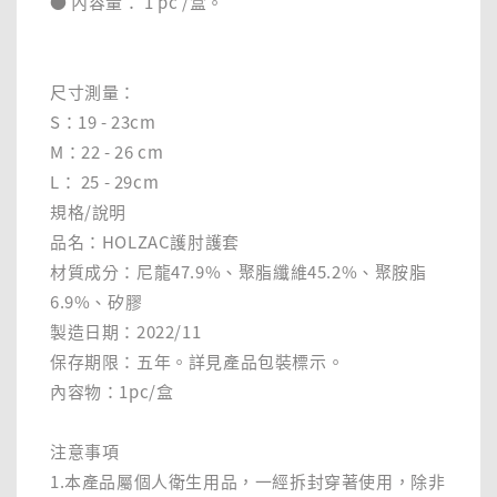
● 內容量： 1 pc /盒。
尺寸測量：
S：19 - 23cm
M：22 - 26 cm
L： 25 - 29cm
規格/說明
品名：HOLZAC護肘護套
材質成分：尼龍47.9%、聚脂纖維45.2%、聚胺脂
6.9%、矽膠
製造日期：2022/11
保存期限：五年。詳見產品包裝標示。
內容物：1pc/盒
注意事項
1.本產品屬個人衛生用品，一經拆封穿著使用，除非