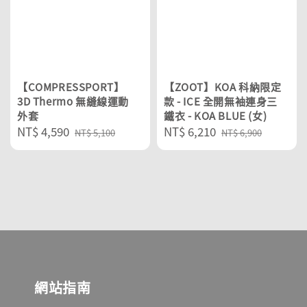
【COMPRESSPORT】
【ZOOT】KOA 科納限定
3D Thermo 無縫線運動
款 - ICE 全開無袖連身三
外套
鐵衣 - KOA BLUE (女)
Sale
NT$ 4,590
Regular
Sale
NT$ 6,210
Regular
NT$ 5,100
NT$ 6,900
price
price
price
price
網站指南