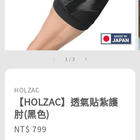
1
/
3
HOLZAC
【HOLZAC】透氣貼紮護
肘(黑色)
Regular
NT$ 799