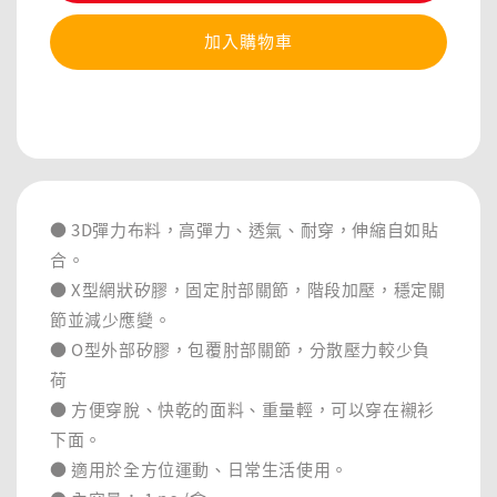
加入購物車
分享
● 3D彈力布料，高彈力、透氣、耐穿，伸縮自如貼
合。
● X型網狀矽膠，固定肘部關節，階段加壓，穩定關
節並減少應變。
● O型外部矽膠，包覆肘部關節，分散壓力較少負
荷
● 方便穿脫、快乾的面料、重量輕，可以穿在襯衫
下面。
● 適用於全方位運動、日常生活使用。