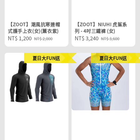
【ZOOT】潮風抗寒連帽
【ZOOT】NIUHI 虎鯊系
式護手上衣(女)(薰衣紫)
列 - 4吋三鐵褲 (女)
Sale
NT$ 1,200
Regular
Sale
NT$ 3,240
Regular
NT$ 2,000
NT$ 3,600
price
price
price
price
夏日大FUN送
夏日大FUN送