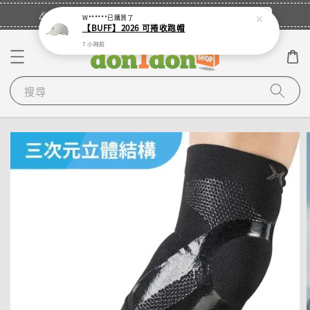
立即登入
🎉登入會員・領取您的專屬折扣券！
W******
已購買了
【BUFF】2026 可捲收跑帽
7 小時前
搜尋