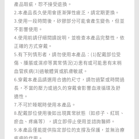
產品瑕疵，恕不接受退換。
2.本產品長久使用會逐漸彈性疲乏，請定期更換。
3.使用一段時間後，矽膠部分可能會產生變色，但並
不影響使用。
4.使用前請仔細閱讀說明，並檢查本產品完整性，依
正確的方式穿戴。
5.有下列情形者，請勿使用本產品：(1)配戴部位受
傷、腫脹或濕疹等異常情況(2)患有或可能患有末梢
血管疾病(3)過敏體質或肌膚敏感。
6.穿戴本產品請選用合適的尺寸，請勿過緊或時間過
長，不當的壓力或過久的穿戴會影響血液循環及舒
適性。
7.不可於睡眠時使用本產品。
8.配戴部位使用後如出現異常狀態（如疹子、紅斑、
瘀血、疼痛等），請立即停止使用並諮詢醫師。
9.本產品僅能提供指定部位的支撐及保護，並無治療
疾病的作用。