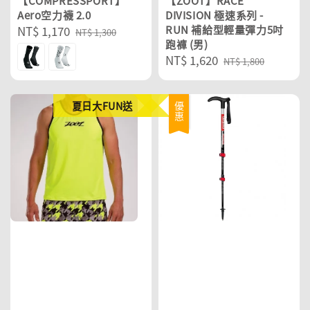
【COMPRESSPORT】
【ZOOT】RACE
Aero空力襪 2.0
DIVISION 極速系列 -
Sale
NT$ 1,170
Regular
RUN 補給型輕量彈力5吋
NT$ 1,300
跑褲 (男)
price
price
Sale
NT$ 1,620
Regular
NT$ 1,800
price
price
夏日大FUN送
優惠