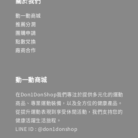
關於我們
動一動商城
推薦分潤
團購申請
點數兌換
廠商合作
動一動商城
在Don1DonShop我們專注於提供多元化的運動
商品、專業運動裝備，以及全方位的健康產品。
從提升運動表現到享受休閒活動，我們支持您的
健康活躍生活旅程。
LINE ID : @don1donshop