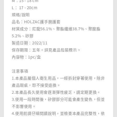
M：15 - 18 cm
L： 17 - 20cm
規格/說明
品名：HOLZAC護手腕護套
材質成分：尼龍56.1%、聚脂纖維38.7%、聚胺脂
5.2%、矽膠
製造日期：2022/11
保存期限：五年。詳見產品包裝標示。
內容物：1pc/盒
注意事項
1.本產品屬個人衛生用品，一經拆封穿著使用，除非
產品瑕疵，恕不接受退換。
2.本產品長久使用會逐漸彈性疲乏，請定期更換。
3.使用一段時間後，矽膠部分可能會產生變色，但並
不影響使用。
4.使用前請仔細閱讀說明，並檢查本產品完整性，依