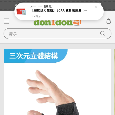
立即登入
🎉登入會員・領取您的專屬折扣券！
A**********
已購買了
【運能延力生技】BCAA 隨身包膠囊 (單入 - 4顆裝鋁袋)
11 小時前
搜尋