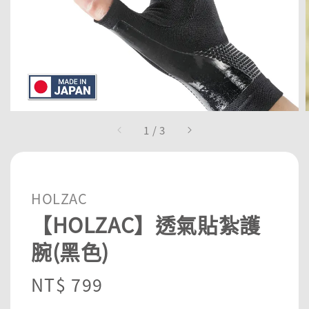
1
/
3
HOLZAC
【HOLZAC】透氣貼紮護
腕(黑色)
Regular
NT$ 799