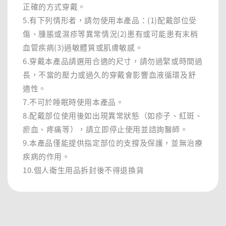
正確的方式穿戴。
5.有下列情形者，請勿使用本產品：(1)配戴部位受
傷、腫脹或濕疹等異常情況(2)患有或可能患有末梢
血管疾病(3)過敏體質或肌膚敏感。
6.穿戴本產品請選用合適的尺寸，請勿過緊或時間過
長，不當的壓力或過久的穿戴會影響血液循環及舒
適性。
7.不可於睡眠時使用本產品。
8.配戴部位使用後如出現異常狀態（如疹子、紅斑、
瘀血、疼痛等），請立即停止使用並諮詢醫師。
9.本產品僅能提供指定部位的支撐及保護，並無治療
疾病的作用。
10.個人衛生用品拆封後不得退換貨