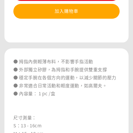
加入購物車
分享
● 拇指內側輕薄布料，不影響手指活動
● 外部獨立矽膠，為拇指和手腕提供雙重支撐
● 穩定手腕在各個方向的運動，以減少關節的壓力
● 非常適合日常活動和輕度運動，如高爾夫。
● 內容量： 1 pc /盒
尺寸測量：
S：13 - 16cm