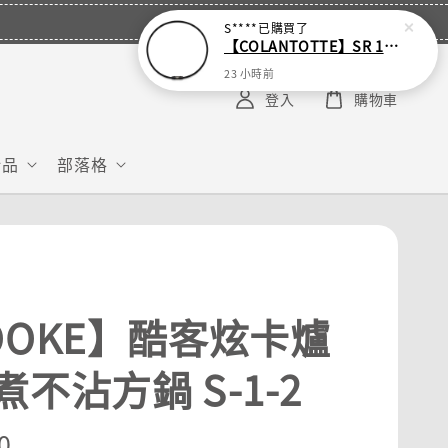
S****
已購買了
【COLANTOTTE】SR 140 NEXT 運動機能磁石項圈
23 小時前
登入
購物車
給品
部落格
OOKE】酷客炫卡爐
不沾方鍋 S-1-2
r
0