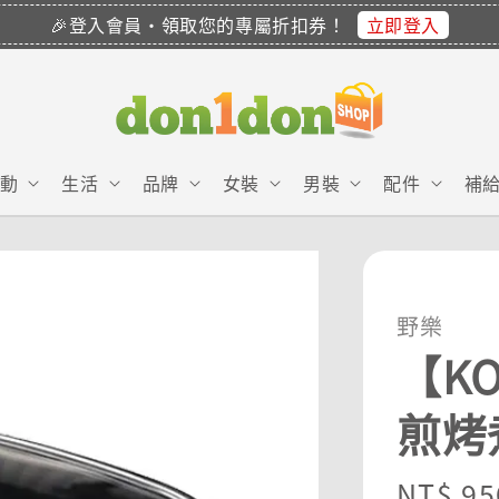
立即登入
🎉登入會員・領取您的專屬折扣券！
動
生活
品牌
女裝
男裝
配件
補
野樂
【K
煎烤煮
Regula
NT$ 95