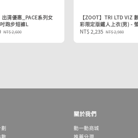
】出清優惠_PACE系列女
【ZOOT】TRI LTD VIZ
4吋跑步短褲L
彩限定版鐵人上衣(男) - 
0
Regular
Sale
NT$ 2,235
Regular
NT$ 2,600
NT$ 2,980
price
price
price
關於我們
計劃
動一動商城
點數
推薦分潤