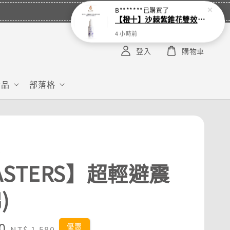
B*******
已購買了
【橙十】沙棘紫錐花雙效複方潤喉噴劑50ml 涼感加強版 新配方
4 小時前
登入
購物車
給品
部落格
S
ASTERS】超輕避震
)
0
Regular
優惠
NT$ 1,580