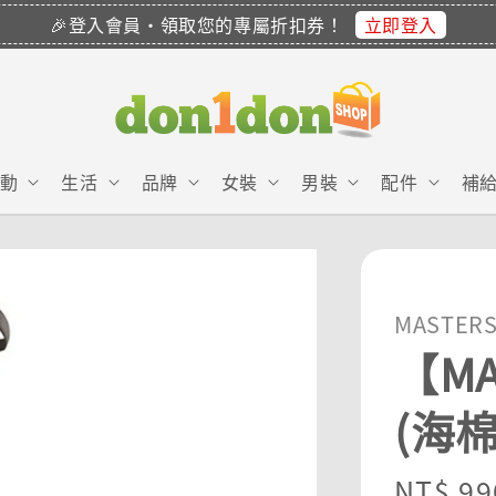
立即登入
🎉登入會員・領取您的專屬折扣券！
動
生活
品牌
女裝
男裝
配件
補
MASTER
【M
(海棉
Sale
NT$ 99