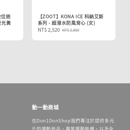
 數位迷
【ZOOT】KONA ICE 科納艾斯
螢光黃
系列 - 超潑水防風背心 (女)
Sale
NT$ 2,520
Regular
NT$ 2,800
price
price
動一動商城
在Don1DonShop我們專注於提供多元
化的運動商品、專業運動裝備，以及全