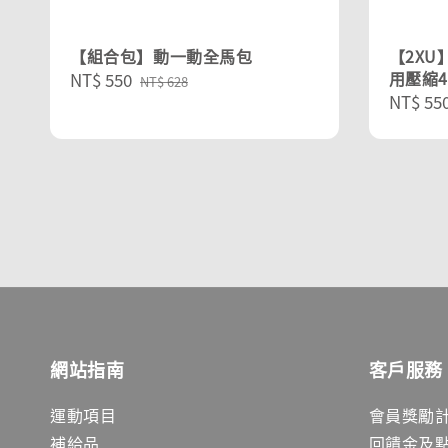
【組合包】動一動全馬包
【2XU
用壓縮
Sale
NT$ 550
Regular
NT$ 628
Sale
NT$ 55
price
price
price
網站指南
客戶服務
運動項目
會員獎勵
補給品
回饋金及