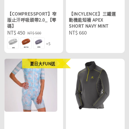
【COMPRESSPORT】窄
【INCYLENCE】三鐵運
版止汗呼吸頭帶2.0_【零
動機能短襪 APEX
碼】
SHORT NAVY MINT
Sale
NT$ 450
Regular
Regular
NT$ 660
NT$ 500
price
price
price
+5
夏日大FUN送