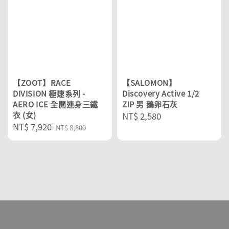
【ZOOT】RACE
【SALOMON】
DIVISION 極速系列 -
Discovery Active 1/2
AERO ICE 全開連身三鐵
ZIP 男 鵝卵石灰
衣 (女)
Regular
NT$ 2,580
Sale
NT$ 7,920
Regular
price
NT$ 8,800
price
price