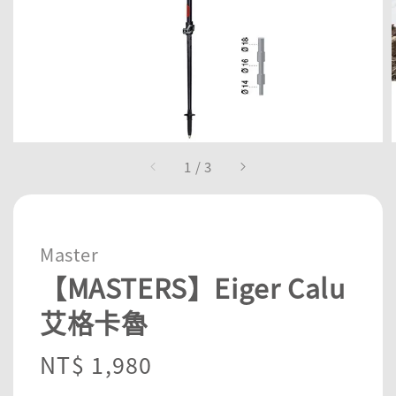
1
/
3
Master
【MASTERS】Eiger Calu
艾格卡魯
Regular
NT$ 1,980