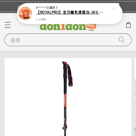
立即登入
🎉登入會員・領取您的專屬折扣券！
R******
已購買了
【ROYALPRO】全分離乳清蛋白-1KG -多口味任選｜可加購湯匙
5 小時前
搜尋