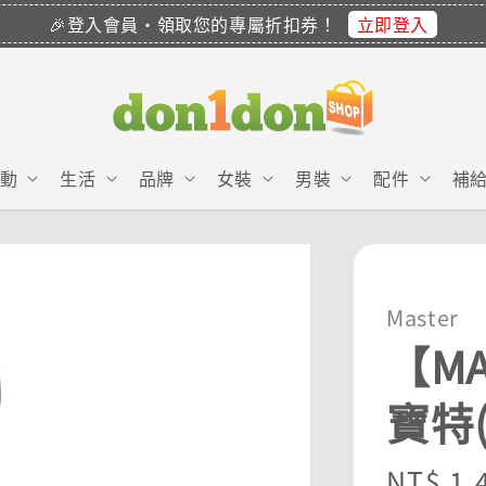
立即登入
🎉登入會員・領取您的專屬折扣券！
動
生活
品牌
女裝
男裝
配件
補
Master
【MA
寶特(
Regula
NT$ 1,