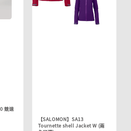
.0 競速
【SALOMON】SA13
Tournette shell Jacket W (兩