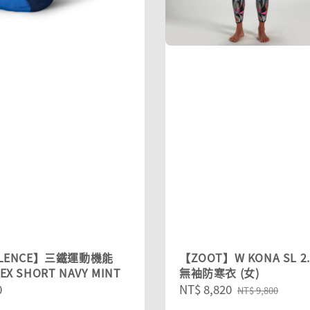
YLENCE】三鐵運動機能
【ZOOT】W KONA SL 2
EX SHORT NAVY MINT
無袖防寒衣 (女)
r
0
Sale
NT$ 8,820
Regular
NT$ 9,800
price
price