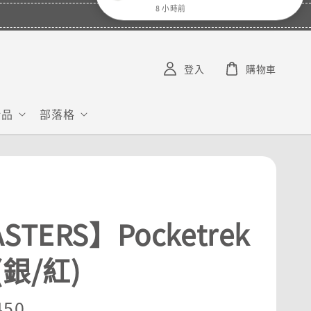
W******
已購買了
【BUFF】2026 可捲收跑帽
8 小時前
登入
購物車
給品
部落格
STERS】Pocketrek
銀/紅)
r
450