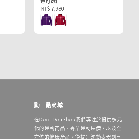
色可選)
Regular
NT$ 7,980
price
動一動商城
在Don1DonShop我們專注於提供多元
化的運動商品、專業運動裝備，以及全
方位的健康產品。從提升運動表現到享