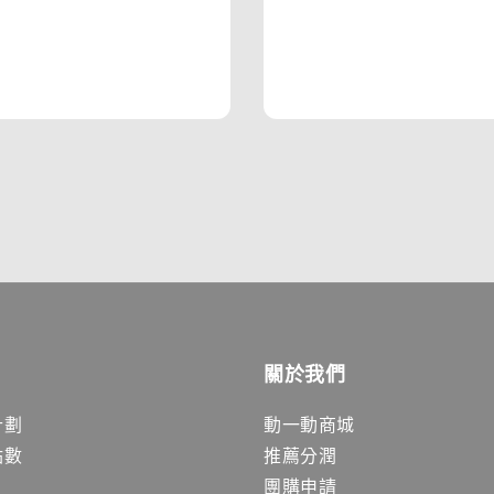
關於我們
計劃
動一動商城
點數
推薦分潤
團購申請