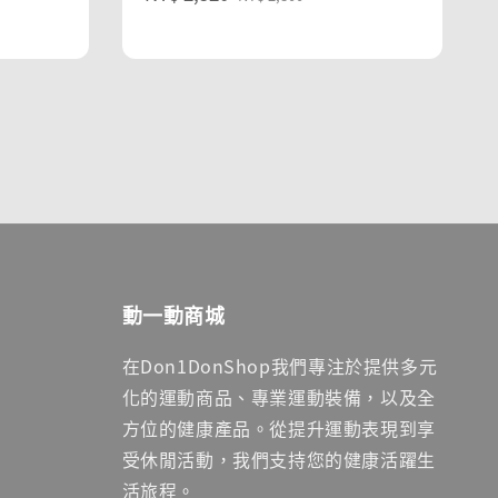
price
price
動一動商城
在Don1DonShop我們專注於提供多元
化的運動商品、專業運動裝備，以及全
方位的健康產品。從提升運動表現到享
受休閒活動，我們支持您的健康活躍生
活旅程。