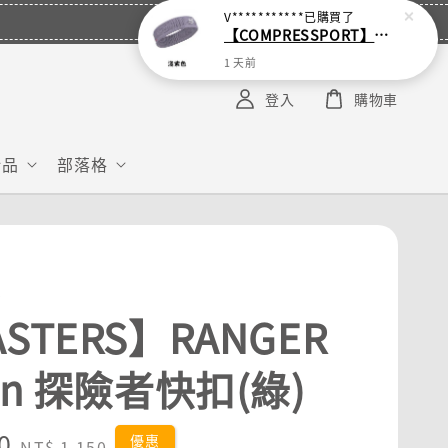
V***********
已購買了
【COMPRESSPORT】窄版止汗呼吸頭帶2.0_【零碼】
1 天前
登入
購物車
給品
部落格
S
STERS】RANGER
en 探險者快扣(綠)
0
Regular
優惠
NT$ 1,150