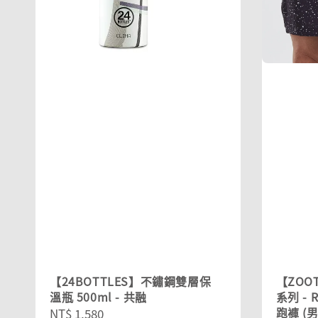
【24BOTTLES】不鏽鋼雙層保
【ZOO
溫瓶 500ml - 共融
系列 -
跑褲 (男
Regular
NT$ 1,580