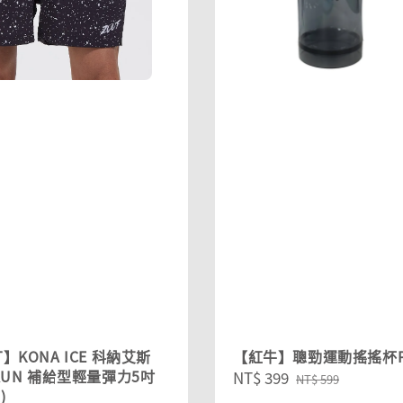
T】KONA ICE 科納艾斯
【紅牛】聰勁運動搖搖杯P
 RUN 補給型輕量彈力5吋
Sale
NT$ 399
Regular
NT$ 599
)
price
price