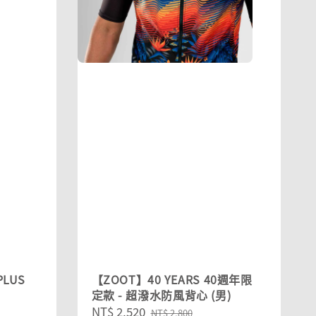
LUS
【ZOOT】40 YEARS 40週年限
定款 - 超潑水防風背心 (男)
Sale
NT$ 2,520
Regular
NT$ 2,800