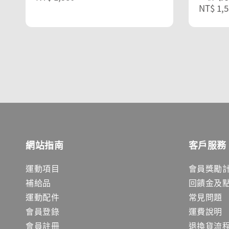
Sale
NT$ 1,5
price
price
網站指南
客戶服務
運動項目
會員獎勵
補給品
回饋金及
運動配件
常見問題
會員登錄
運費說明
會員註冊
退換貨流