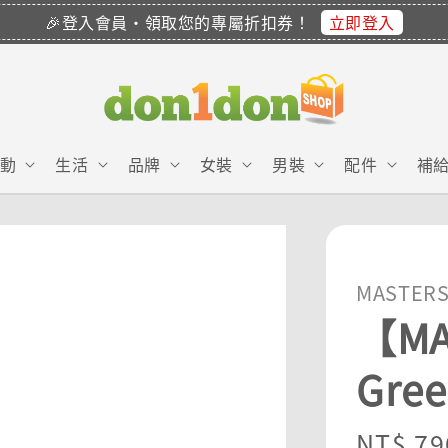
立即登入
🎉登入會員・領取您的專屬折扣券！
動
生活
品牌
女裝
男裝
配件
補
MASTER
【MA
Gre
Sale
NT$ 79