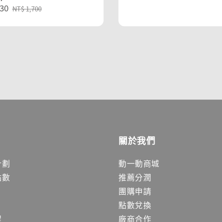
30
Regular
NT$ 1,700
price
關於我們
計劃
動一動商城
點數
推薦分潤
團購申請
點數兌換
程
廠商合作