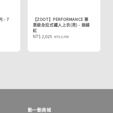
 - 7
【ZOOT】PERFORMANCE 專
業級全拉式鐵人上衣(男) - 速線
紅
Sale
NT$ 2,025
Regular
NT$ 2,700
price
price
動一動商城