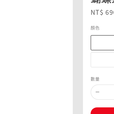
Sale
NT$ 69
price
顏色
數量