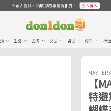
立即登入
🎉登入會員・領取您的專屬折扣券！
動
生活
品牌
女裝
男裝
配件
補
MASTER
【MA
特避
蝴蝶