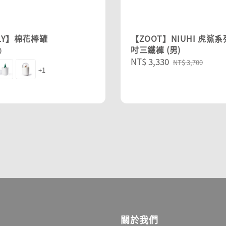
LY】棉花棒罐
【ZOOT】NIUHI 虎鯊系列
吋三鐵褲 (男)
r
0
Sale
NT$ 3,330
Regular
NT$ 3,700
+1
price
price
關於我們