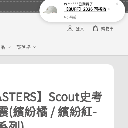
W******
已購買了
【BUFF】2026 可捲收跑帽
6 小時前
登入
購物車
給品
部落格
S
STERS】Scout史考
震(繽紛橘 / 繽紛紅-
系列)