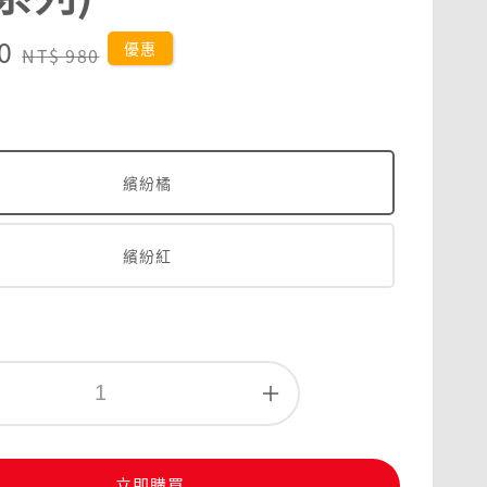
0
Regular
優惠
NT$ 980
price
繽紛橘
繽紛紅
立即購買