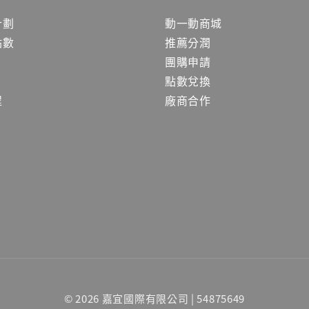
計劃
動一動商城
點數
推薦分潤
團購申請
點數兌換
程
廠商合作
© 2026 嘉宜國際有限公司 | 54875649