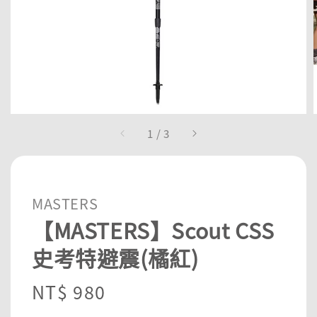
1
/
3
MASTERS
【MASTERS】Scout CSS
史考特避震(橘紅)
Regular
NT$ 980