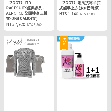
【ZOOT】LTD
【ZOOT】潮風抗寒半拉
RACESUITS經典系列-
式護手上衣(女)(碧海綠)
AERO ICE 全開連身三鐵
Sale
NT$ 1,140
Regular
NT$ 1,900
衣-DIGI CAMO(女)
price
price
Sale
NT$ 7,920
Regular
NT$ 8,800
price
price
優惠