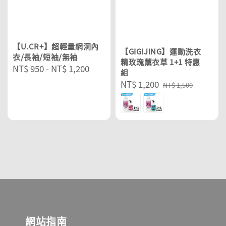
【U.CR+】超輕量網洞內
【GIGIJING】運動洗衣
衣/長袖/短袖/無袖
精玫瑰薰衣草 1+1 特惠
Regular
NT$ 950
-
NT$ 1,200
組
price
Sale
NT$ 1,200
Regular
NT$ 1,500
price
price
網站指南