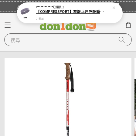
立即登入
🎉登入會員・領取您的專屬折扣券！
V***********
已購買了
【COMPRESSPORT】窄版止汗呼吸頭帶2.0_【零碼】
1 天前
搜尋