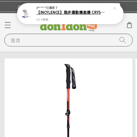
立即登入
🎉登入會員・領取您的專屬折扣券！
A******
已購買了
【INCYLENCE】跑步運動機能襪 CRYSTALS WHITE PURPLE ORANGE
15 小時前
搜尋