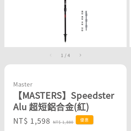
1
/
4
Master
【MASTERS】Speedster
Alu 超短鋁合金(紅)
Sale
NT$ 1,598
Regular
優惠
NT$ 1,880