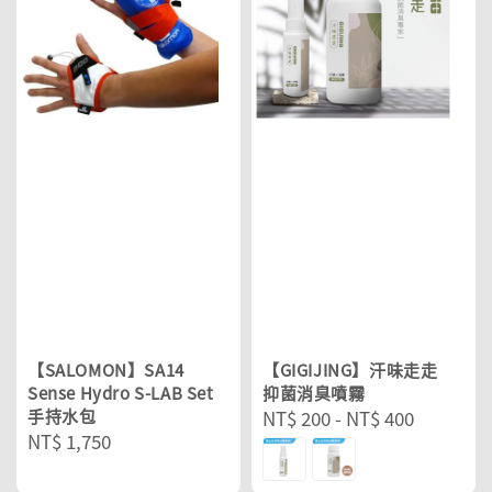
【SALOMON】SA14
【GIGIJING】汗味走走
Sense Hydro S-LAB Set
抑菌消臭噴霧
手持水包
Regular
NT$ 200
-
NT$ 400
Regular
NT$ 1,750
price
price