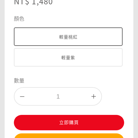
Regular
NT$ 1,480
price
顏色
輕量桃紅
輕量紫
數量
立即購買