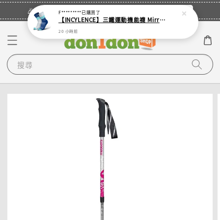
立即登入
🎉登入會員・領取您的專屬折扣券！
F*********
已購買了
【INCYLENCE】三鐵運動機能襪 Mirrored Mint
20 小時前
搜尋