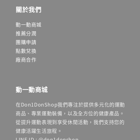
關於我們
動一動商城
推薦分潤
團購申請
點數兌換
廠商合作
動一動商城
在Don1DonShop我們專注於提供多元化的運動
商品、專業運動裝備，以及全方位的健康產品。
從提升運動表現到享受休閒活動，我們支持您的
健康活躍生活旅程。
LINE ID : @don1donshop