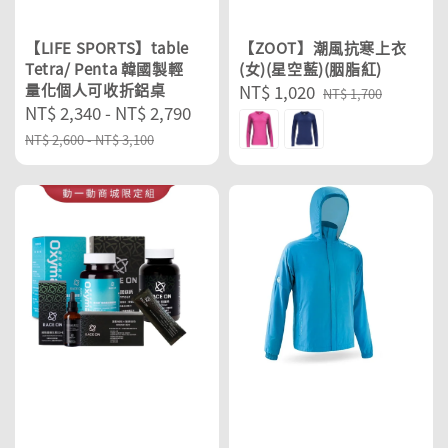
【LIFE SPORTS】table
【ZOOT】潮風抗寒上衣
Tetra/ Penta 韓國製輕
(女)(星空藍)(胭脂紅)
量化個人可收折鋁桌
Sale
NT$ 1,020
Regular
NT$ 1,700
Sale
NT$ 2,340
-
NT$ 2,790
Regular
price
price
price
price
NT$ 2,600
-
NT$ 3,100