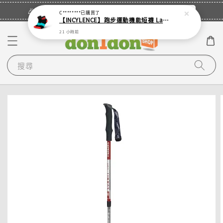
立即登入
🎉登入會員・領取您的專屬折扣券！
C********
已購買了
【INCYLENCE】跑步運動機能短襪 Ladders Short Black Inferno
21 小時前
搜尋