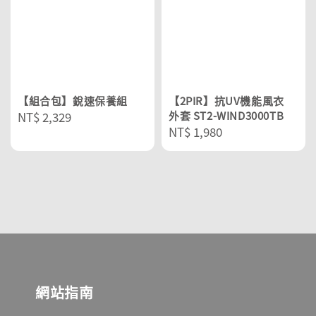
【組合包】銳速保養組
【2PIR】抗UV機能風衣
Regular
NT$ 2,329
外套 ST2-WIND3000TB
Regular
NT$ 1,980
price
price
網站指南