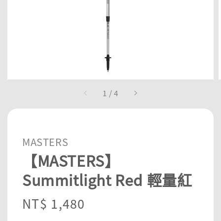
1
/
4
MASTERS
【MASTERS】
Summitlight Red 輕量紅
Regular
NT$ 1,480