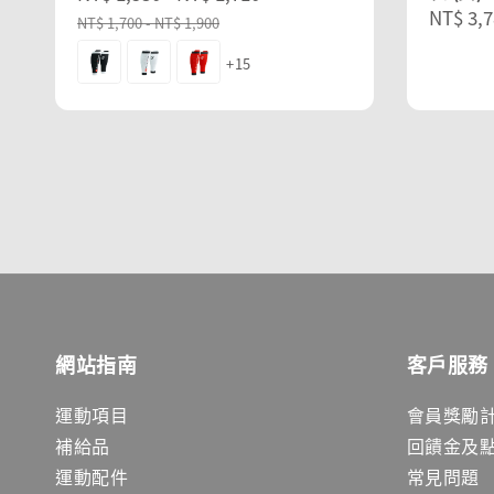
Sale
NT$ 3,7
price
price
NT$ 1,700
-
NT$ 1,900
price
+15
網站指南
客戶服務
運動項目
會員獎勵
補給品
回饋金及
運動配件
常見問題