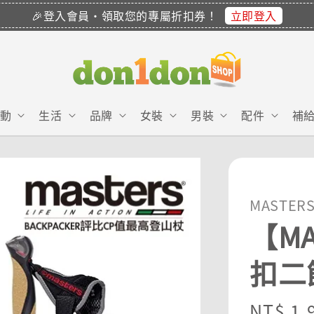
立即登入
🎉登入會員・領取您的專屬折扣券！
動
生活
品牌
女裝
男裝
配件
補
MASTER
【MA
扣二
Sale
NT$ 1,