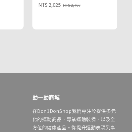
Sale
NT$ 2,025
Regular
NT$ 2,700
price
price
動一動商城
在Don1DonShop我們專注於提供多元
化的運動商品、專業運動裝備，以及全
方位的健康產品。從提升運動表現到享