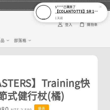
S****
已購買了
【COLANTOTTE】SR 140 NEXT 運動機能磁石項圈
1 天前
登入
購物車
給品
部落格
S
STERS】Training快
節式健行杖(橘)
980
Regular
優惠
NT$ 2,580