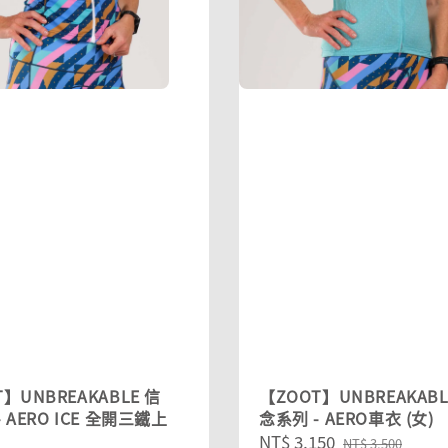
】UNBREAKABLE 信
【ZOOT】UNBREAKABL
 AERO ICE 全開三鐵上
念系列 - AERO車衣 (女)
Sale
NT$ 3,150
Regular
NT$ 3,500