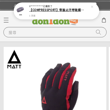
立即登入
🎉登入會員・領取您的專屬折扣券！
V***********
已購買了
【COMPRESSPORT】窄版止汗呼吸頭帶2.0_【零碼】
1 天前
搜尋