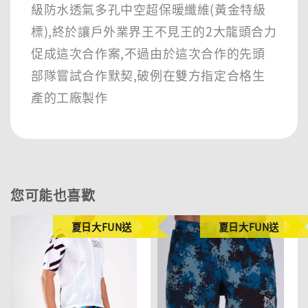
級防水透氣多孔中空超保暖纖維(黃金特級
標),終於讓戶外業界王不見王的2大龍頭合力
促成這次合作案,不過由於這次合作的先頭
部隊嘗試合作默契,破例在雙方指定合格生
產的工廠製作
您可能也喜歡
夏日大FUN送
夏日大FUN送