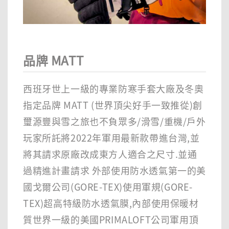
品牌 MATT
西班牙世上一級的專業防寒手套大廠及冬奧
指定品牌 MATT (世界頂尖好手一致推從)創
璽源豐與雪之旅也不負眾多/滑雪/重機/戶外
玩家所託將2022年軍用最新款帶進台灣,並
將其請求原廠改成東方人適合之尺寸.並通
過精進計畫請求 外部使用防水透氣第一的美
國戈爾公司(GORE-TEX)使用軍規(GORE-
TEX)超高特級防水透氣膜,內部使用保暖材
質世界一級的美國PRIMALOFT公司軍用頂