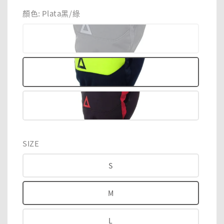
price
price
顏色
: Plata黑/綠
SIZE
S
M
L