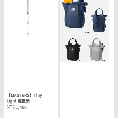
【MASTERS】Tiny
Light 輕量紫
Regular
NT$ 1,480
price