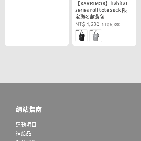
【KARRIMOR】habitat
series roll tote sack 限
定聯名款背包
Sale
NT$ 4,320
Regular
NT$ 5,380
price
price
網站指南
運動項目
補給品