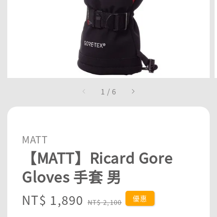
1
/
6
MATT
【MATT】Ricard Gore
Gloves 手套 男
Sale
NT$ 1,890
Regular
優惠
NT$ 2,100