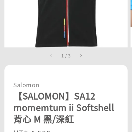
1
/
3
Salomon
【SALOMON】SA12
momemtum ii Softshell
背心 M 黑/深紅