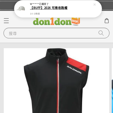
立即登入
🎉登入會員・領取您的專屬折扣券！
W******
已購買了
【BUFF】2026 可捲收跑帽
10 小時前
搜尋