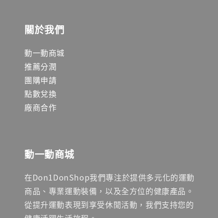
關於我們
動一動商城
推薦分潤
團購申請
點數兌換
廠商合作
動一動商城
在Don1DonShop我們專注於提供多元化的運動
商品、專業運動裝備，以及全方位的健康產品。
從提升運動表現到享受休閒活動，我們支持您的
健康活躍生活旅程。