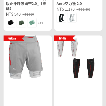
版止汗呼吸頭帶2.0_【零
Aero空力襪 2.0
碼】
Sale
NT$ 1,170
Regular
NT$ 1,300
Sale
NT$ 540
Regular
price
price
NT$ 600
price
price
+12
福利品
福利品