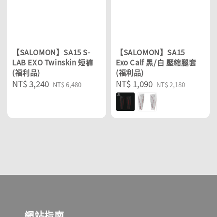
【SALOMON】SA15 S-
【SALOMON】SA15
LAB EXO Twinskin 短褲
Exo Calf 黑/白 壓縮腿套
(福利品)
(福利品)
Sale
NT$ 3,240
Regular
Sale
NT$ 1,090
Regular
NT$ 6,480
NT$ 2,180
price
price
price
price
網站指南