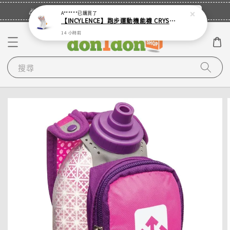
立即登入
🎉登入會員・領取您的專屬折扣券！
A******
已購買了
【INCYLENCE】跑步運動機能襪 CRYSTALS WHITE PURPLE ORANGE
14 小時前
搜尋