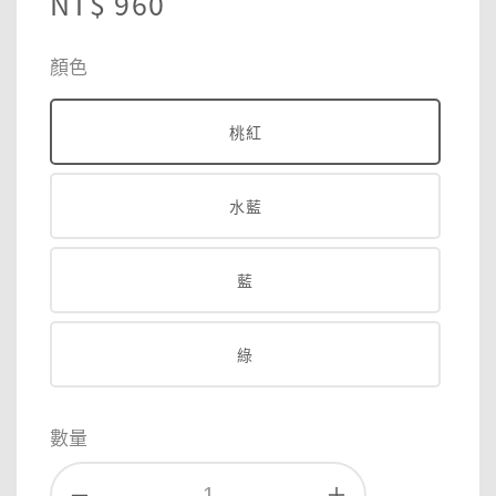
Regular
NT$ 960
price
顏色
桃紅
水藍
藍
綠
數量