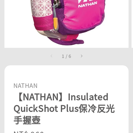
1
/
6
NATHAN
【NATHAN】Insulated
QuickShot Plus保冷反光
手握壺