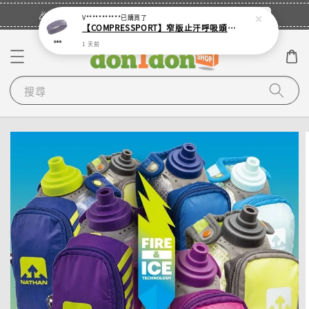
立即登入
🎉登入會員・領取您的專屬折扣券！
V***********
已購買了
【COMPRESSPORT】窄版止汗呼吸頭帶2.0_【零碼】
1 天前
搜尋