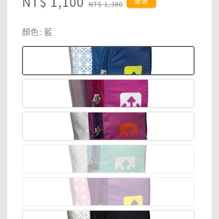
Sale
NT$ 1,100
Regular
優惠
NT$ 1,380
price
price
顏色
: 藍