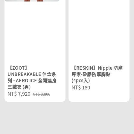
【ZOOT】
【RESKIN】Nipple 防摩
UNBREAKABLE 信念系
專家-矽膠防摩胸貼
列 - AERO ICE 全開連身
(4pcs入)
三鐵衣 (男)
Regular
NT$ 180
Sale
NT$ 7,920
Regular
price
NT$ 8,800
price
price