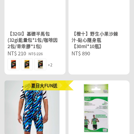
【32GI】基礎半馬包
【橙十】野生小果沙棘
(32gi能量包*1包/咖啡因
汁-貼心隨身瓶
2包/乖乖膠*1包)
【30ml*10瓶】
Sale
NT$ 210
Regular
Regular
NT$ 890
NT$ 226
price
price
price
+2
夏日大FUN送