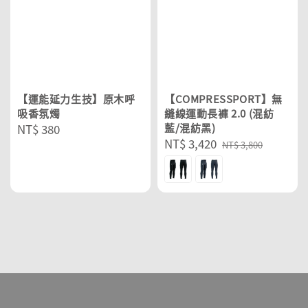
【運能延力生技】原木呼
【COMPRESSPORT】無
吸香氛燭
縫線運動長褲 2.0 (混紡
Regular
NT$ 380
藍/混紡黑)
Sale
NT$ 3,420
Regular
price
NT$ 3,800
price
price