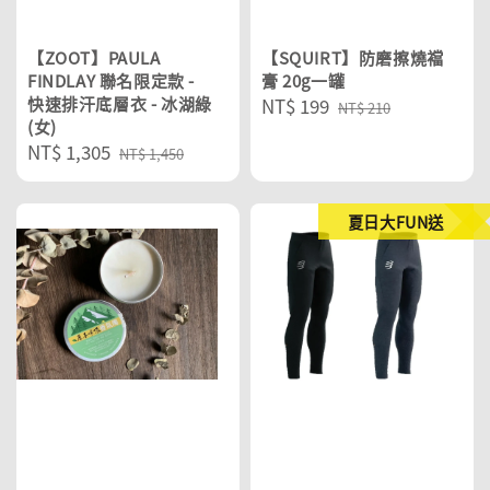
【ZOOT】PAULA
【SQUIRT】防磨擦燒襠
FINDLAY 聯名限定款 -
膏 20g一罐
快速排汗底層衣 - 冰湖綠
Sale
NT$ 199
Regular
NT$ 210
(女)
price
price
Sale
NT$ 1,305
Regular
NT$ 1,450
price
price
夏日大FUN送