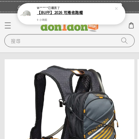
立即登入
🎉登入會員・領取您的專屬折扣券！
W******
已購買了
【BUFF】2026 可捲收跑帽
9 小時前
搜尋