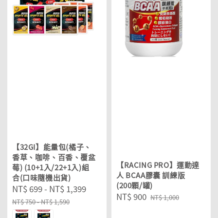
【32GI】能量包(橘子、
香草、咖啡、百香、覆盆
【RACING PRO】運動達
莓) (10+1入/22+1入)組
人 BCAA膠囊 訓練版
合(口味隨機出貨)
(200顆/罐)
Sale
NT$ 699
-
NT$ 1,399
Regular
Sale
NT$ 900
Regular
NT$ 1,000
price
price
NT$ 750
-
NT$ 1,590
price
price