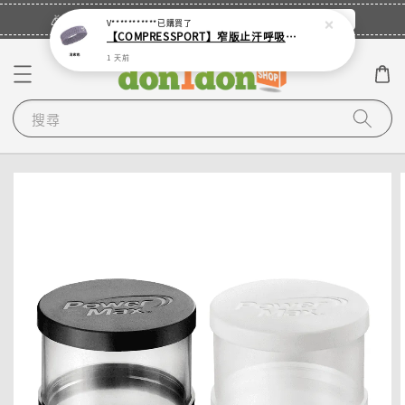
立即登入
🎉登入會員・領取您的專屬折扣券！
V***********
已購買了
【COMPRESSPORT】窄版止汗呼吸頭帶2.0_【零碼】
1 天前
搜尋