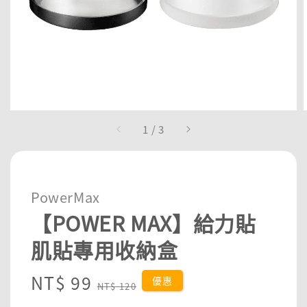
1
/
3
PowerMax
【POWER MAX】給力貼
肌貼專用收納盒
Sale
NT$ 99
Regular
優惠
NT$ 120