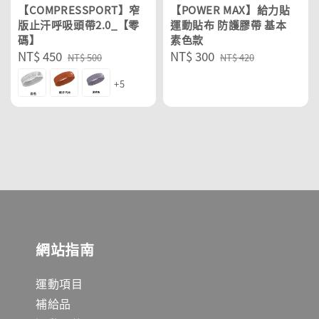
【COMPRESSPORT】窄
【POWER MAX】給力貼
版止汗呼吸頭帶2.0_【零
運動貼布 防護膠帶 基本
碼】
素色款
Sale
NT$ 450
Regular
Sale
NT$ 300
Regular
NT$ 500
NT$ 420
price
price
price
price
+5
網站指南
運動項目
補給品