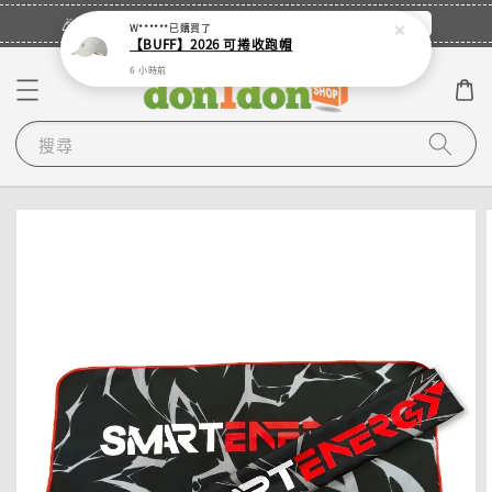
立即登入
🎉登入會員・領取您的專屬折扣券！
W******
已購買了
【BUFF】2026 可捲收跑帽
6 小時前
搜尋