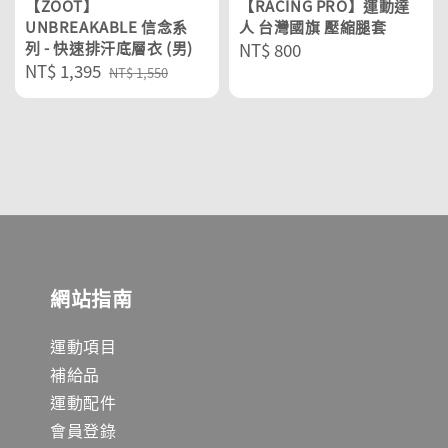
【ZOOT】
【RACING PRO】運動達
UNBREAKABLE 信念系
人 台灣國旗 壓縮腿套
列 - 快速排汗底層衣 (男)
Regular
NT$ 800
Sale
NT$ 1,395
Regular
price
NT$ 1,550
price
price
網站指南
運動項目
補給品
運動配件
會員登錄