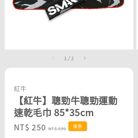
1
/
2
紅牛
【紅牛】聰勁牛聰勁運動
速乾毛巾 85*35cm
Sale
NT$ 250
Regular
優惠
NT$ 599