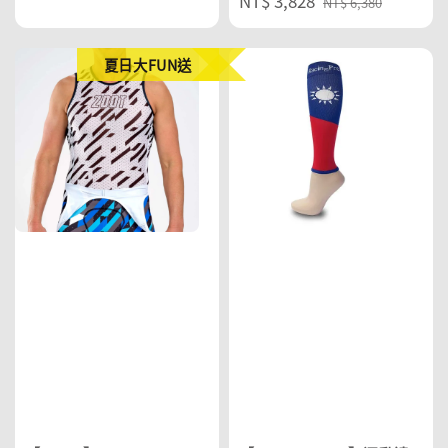
Sale
NT$ 3,828
Regular
price
NT$ 6,380
price
price
夏日大FUN送