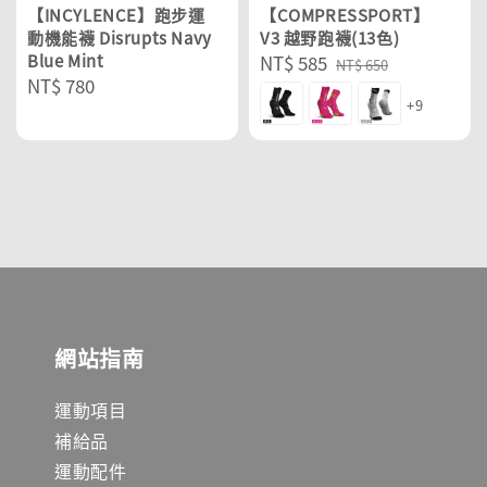
【INCYLENCE】跑步運
【COMPRESSPORT】
動機能襪 Disrupts Navy
V3 越野跑襪(13色)
Blue Mint
Sale
NT$ 585
Regular
NT$ 650
Regular
NT$ 780
price
price
+9
price
網站指南
運動項目
補給品
運動配件