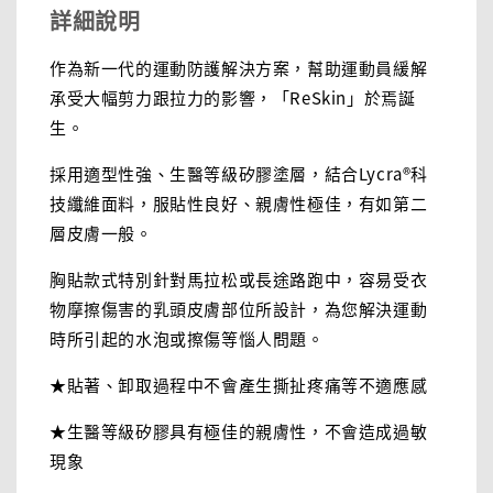
詳細說明
作為新一代的運動防護解決方案，幫助運動員緩解
承受大幅剪力跟拉力的影響，「ReSkin」於焉誕
生。
採用適型性強、生醫等級矽膠塗層，結合Lycra®科
技纖維面料，服貼性良好、親膚性極佳，有如第二
層皮膚一般。
胸貼款式特別針對馬拉松或長途路跑中，容易受衣
物摩擦傷害的乳頭皮膚部位所設計，為您解決運動
時所引起的水泡或擦傷等惱人問題。
★貼著、卸取過程中不會產生撕扯疼痛等不適應感
★生醫等級矽膠具有極佳的親膚性，不會造成過敏
現象