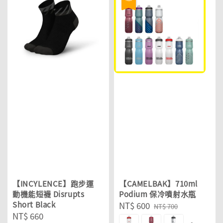
【INCYLENCE】跑步運
【CAMELBAK】710ml
動機能短襪 Disrupts
Podium 保冷噴射水瓶
Short Black
Sale
NT$ 600
Regular
NT$ 700
Regular
NT$ 660
price
price