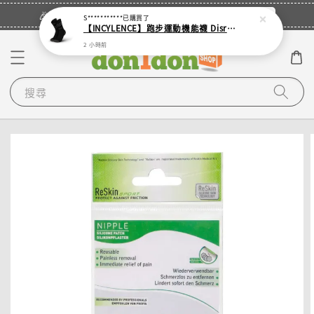
立即登入
🎉登入會員・領取您的專屬折扣券！
S***********
已購買了
【INCYLENCE】跑步運動機能襪 Disrupts Black
2 小時前
搜尋