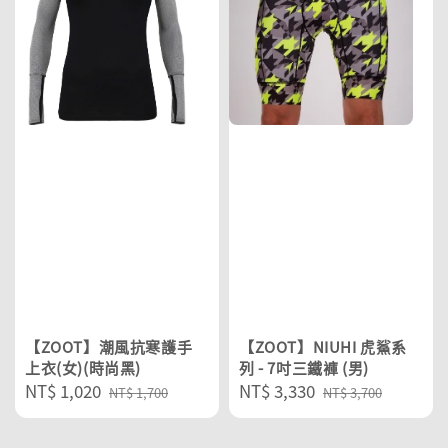
【ZOOT】潮風抗寒護手
【ZOOT】NIUHI 虎鯊系
上衣(女)(時尚黑)
列 - 7吋三鐵褲 (男)
Sale
NT$ 1,020
Regular
Sale
NT$ 3,330
Regular
NT$ 1,700
NT$ 3,700
price
price
price
price