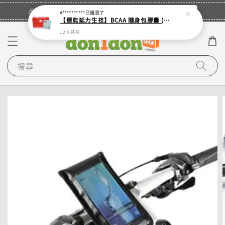
立即登入
🎉登入會員・領取您的專屬折扣券！
A**********
已購買了
【運能延力生技】BCAA 隨身包膠囊 (單入 - 4顆裝鋁袋)
12 小時前
搜尋