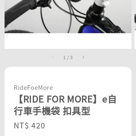
1
/
3
RideFoeMore
【RIDE FOR MORE】e自
行車手機袋 扣具型
Regular
NT$ 420