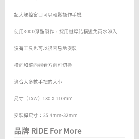
超大觸控窗口可以輕鬆操作手機
使用300D聚酯製作，採用縫焊結構避免雨水滲入
沒有工具也可以很容易地安裝
橫向和縱向觀看方向可切換
適合大多數手把的大小
尺寸（LxW）180 X 110mm
安裝桿尺寸：25.4mm-32mm
品牌 RiDE For More