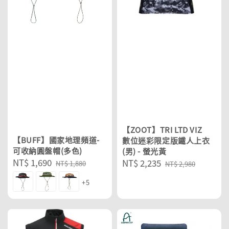
【ZOOT】TRI LTD VIZ
【BUFF】國家地理頻道-
數位迷彩限定版鐵人上衣
可收納圓盤帽(多色)
(男) - 螢光黃
Sale
NT$ 1,690
Regular
Sale
NT$ 2,235
Regular
NT$ 1,880
NT$ 2,980
price
price
price
price
+5