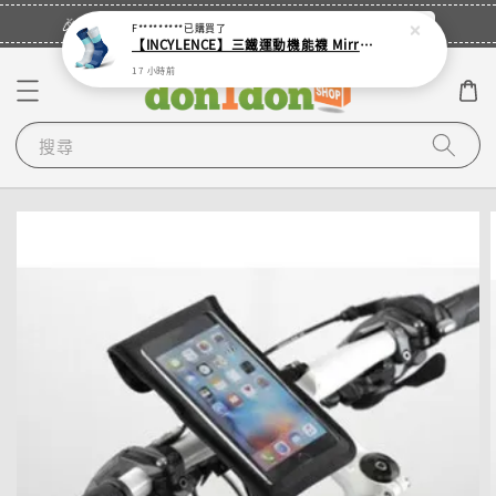
立即登入
🎉登入會員・領取您的專屬折扣券！
F*********
已購買了
【INCYLENCE】三鐵運動機能襪 Mirrored Mint
17 小時前
搜尋