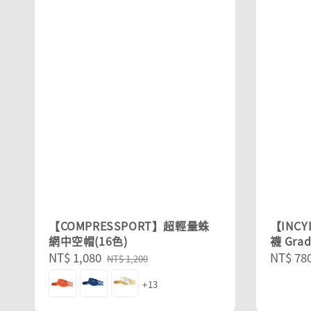
【COMPRESSPORT】超輕量蛛
【INC
網中空帽(16色)
襪 Grad
Sale
NT$ 1,080
Regular
Regula
NT$ 78
NT$ 1,200
price
price
price
+13