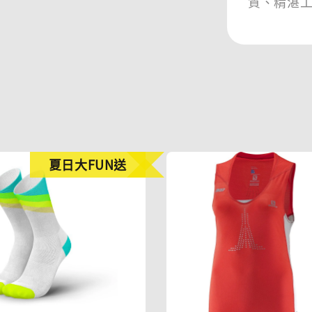
質、精湛
夏日大FUN送