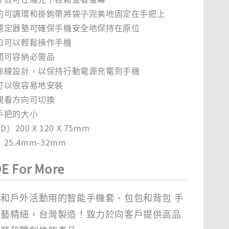
的可調環和掛鉤帶將袋子完美地固定在手把上
穩定器墊可確保手機安全地保持在原位
口可以輕鬆操作手機
間可容納必需品
佈線設計，以保持行動電源充電到手機
可以很容易地安裝
觀看方向可切換
手把的大小
）200 X 120 X 75mm
5.4mm-32mm
E For More
和戶外活動用的智能手機套、包包和背包 手
工藝精細，台灣製造！致力於向客戶提供高品