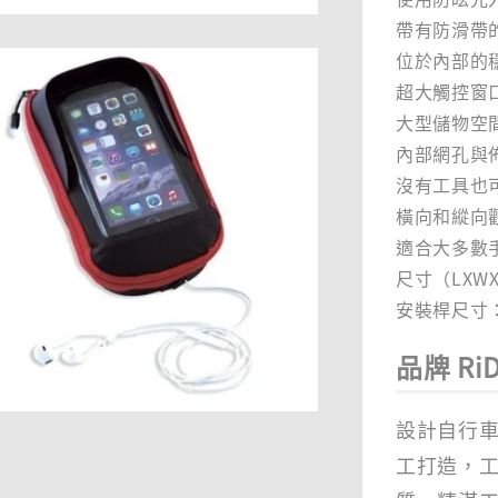
帶有防滑帶
位於內部的
超大觸控窗
大型儲物空
內部網孔與
沒有工具也
橫向和縱向
適合大多數
尺寸（LXWXD
安裝桿尺寸：2
品牌 RiD
設計自行車
工打造，