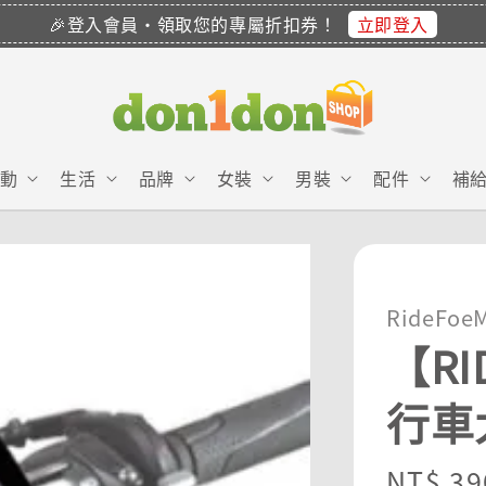
立即登入
🎉登入會員・領取您的專屬折扣券！
動
生活
品牌
女裝
男裝
配件
補
RideFoe
【RI
行車
Regula
NT$ 39