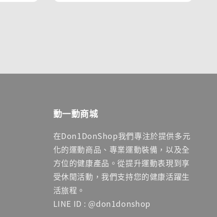
動一動商城
在Don1DonShop我們專注於提供多元
化的運動商品、專業運動裝備，以及全
方位的健康產品。從提升運動表現到享
受休閒活動，我們支持您的健康活躍生
活旅程。
LINE ID : @don1donshop