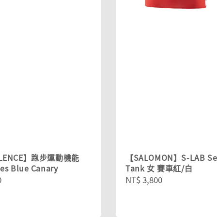
YLENCE】跑步運動機能
【SALOMON】S-LAB Se
es Blue Canary
Tank 女 賽車紅/白
r
0
Regular
NT$ 3,800
price