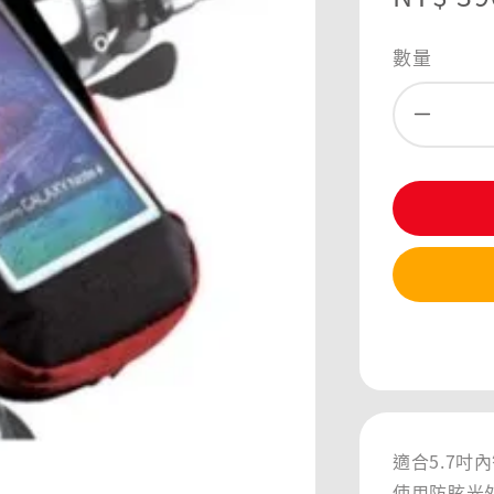
price
數量
分享
適合5.7吋
使用防眩光