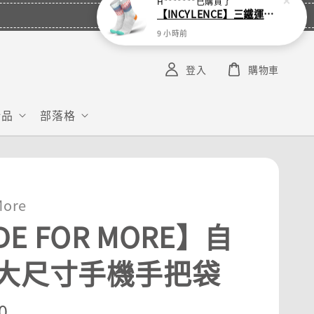
H*******
已購買了
【INCYLENCE】三鐵運動機能襪 Wildness Inferno
9 小時前
登入
購物車
給品
部落格
More
DE FOR MORE】自
大尺寸手機手把袋
r
0