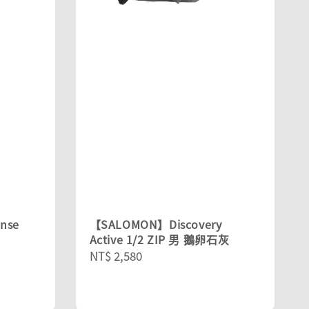
nse
【SALOMON】Discovery
Active 1/2 ZIP 男 鵝卵石灰
Regular
NT$ 2,580
price