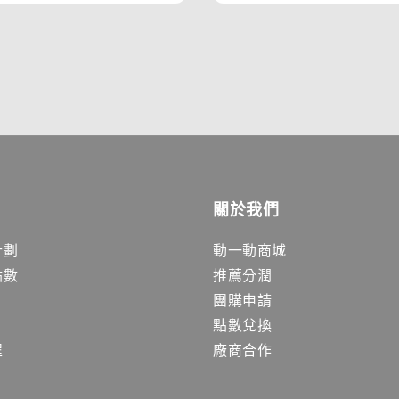
關於我們
計劃
動一動商城
點數
推薦分潤
團購申請
點數兌換
程
廠商合作