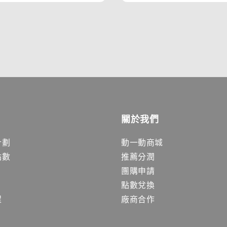
關於我們
計劃
動一動商城
點數
推薦分潤
團購申請
點數兌換
程
廠商合作