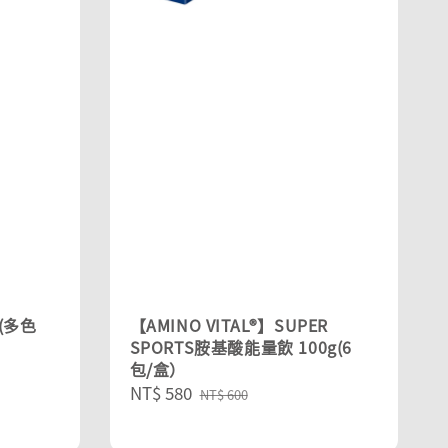
 (多色
【AMINO VITAL®】SUPER
SPORTS胺基酸能量飲 100g(6
包/盒）
Sale
NT$ 580
Regular
NT$ 600
price
price