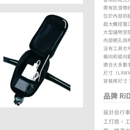
帶有防滑帶
位於內部的
超大觸控窗
大型儲物空
內部網孔與
沒有工具也
橫向和縱向
適合大多數
尺寸（LXWXD
安裝桿尺寸：2
品牌 RiD
設計自行車
工打造，