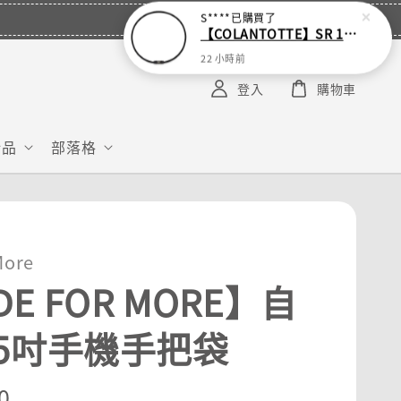
S****
已購買了
【COLANTOTTE】SR 140 NEXT 運動機能磁石項圈
22 小時前
登入
購物車
給品
部落格
More
DE FOR MORE】自
5吋手機手把袋
r
0