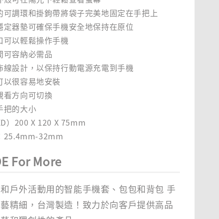
的可調環和掛鉤帶將袋子完美地固定在手把上
穩定器墊可確保手機安全地保持在原位
口可以輕鬆操作手機
間可容納必需品
佈線設計，以保持行動電源充電到手機
可以很容易地安裝
觀看方向可切換
手把的大小
）200 X 120 X 75mm
5.4mm-32mm
E For More
和戶外活動用的智能手機套、包包和背包 手
工藝精細，台灣製造！致力於向客戶提供高品