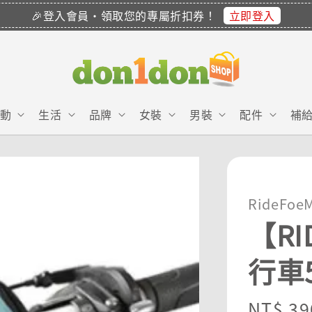
立即登入
🎉登入會員・領取您的專屬折扣券！
動
生活
品牌
女裝
男裝
配件
補
RideFoe
【RI
行車
Regula
NT$ 39