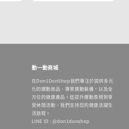
動一動商城
在Don1DonShop我們專注於提供多元
化的運動商品、專業運動裝備，以及全
方位的健康產品。從提升運動表現到享
受休閒活動，我們支持您的健康活躍生
活旅程。
LINE ID : @don1donshop