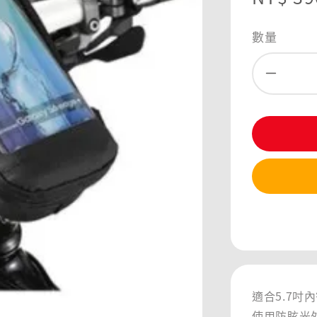
price
數量
分享
適合5.7吋
使用防眩光