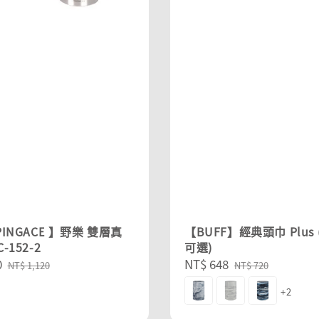
PINGACE 】野樂 雙層真
【BUFF】經典頭巾 Plus
-152-2
可選)
0
Regular
Sale
NT$ 648
Regular
NT$ 1,120
NT$ 720
price
price
price
+2