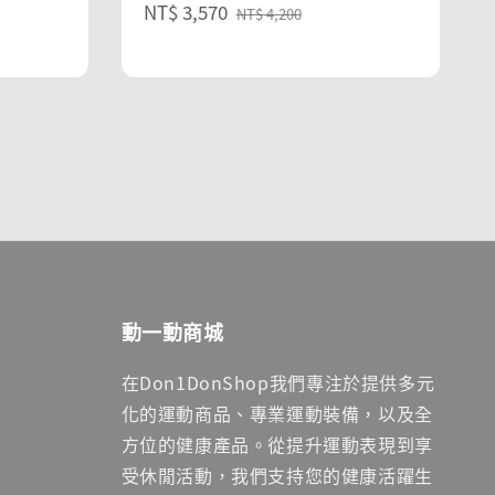
Sale
NT$ 3,570
Regular
NT$ 4,200
price
price
動一動商城
在Don1DonShop我們專注於提供多元
化的運動商品、專業運動裝備，以及全
方位的健康產品。從提升運動表現到享
受休閒活動，我們支持您的健康活躍生