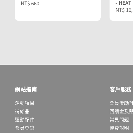
- HEAT
Regular
NT$ 660
Sale
NT$ 10,
price
price
網站指南
客戶服務
運動項目
會員獎勵
補給品
回饋金及
運動配件
常見問題
會員登錄
運費說明