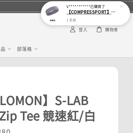
V***********
已購買了
【COMPRESSPORT】窄版止汗呼吸頭帶2.0_【零碼】
1 天前
登入
購物車
給品
部落格
LOMON】S-LAB
 Zip Tee 競速紅/白
r
380