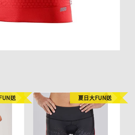
FUN送
夏日大FUN送