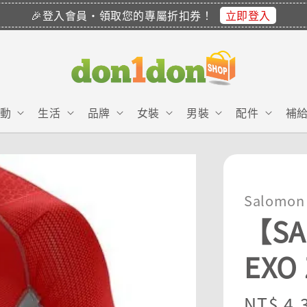
立即登入
🎉登入會員・領取您的專屬折扣券！
動
生活
品牌
女裝
男裝
配件
補
Salomon
【SA
EXO
Regula
NT$ 4,