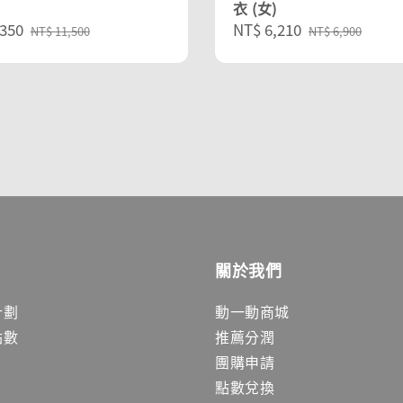
衣 (女)
350
Regular
Sale
NT$ 6,210
Regular
NT$ 11,500
NT$ 6,900
price
price
price
關於我們
計劃
動一動商城
點數
推薦分潤
團購申請
點數兌換