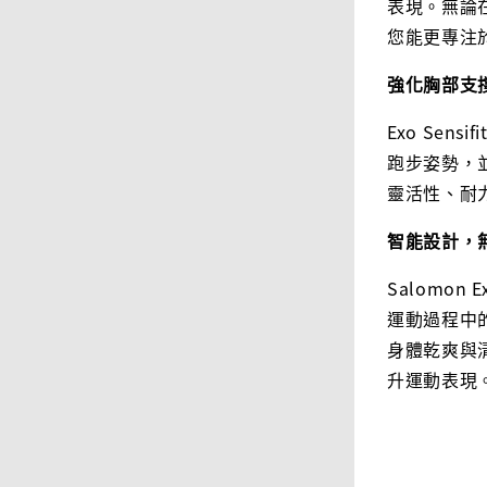
表現。無論
您能更專注
強化胸部支
Exo Sens
跑步姿勢，
靈活性、耐
智能設計，
Salomon 
運動過程中的
身體乾爽與
升運動表現