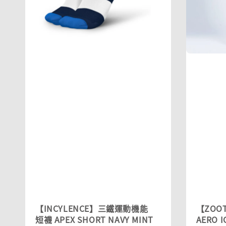
【INCYLENCE】三鐵運動機能
【ZOOT
短襪 APEX SHORT NAVY MINT
AERO 