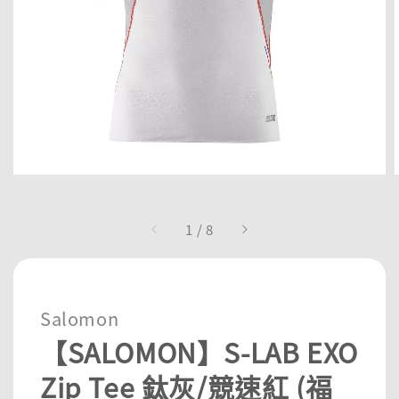
1
/
8
Salomon
【SALOMON】S-LAB EXO
Zip Tee 鈦灰/競速紅 (福