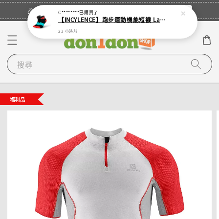
立即登入
🎉登入會員・領取您的專屬折扣券！
C********
已購買了
【INCYLENCE】跑步運動機能短襪 Ladders Short Black Inferno
23 小時前
搜尋
福利品