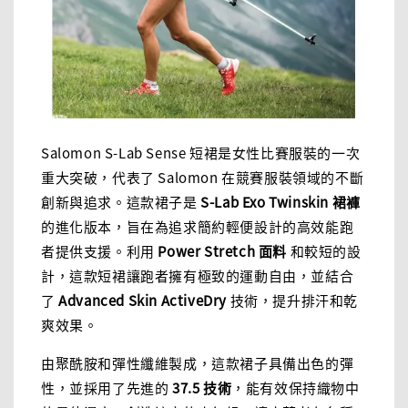
Salomon S-Lab Sense 短裙是女性比賽服裝的一次
重大突破，代表了 Salomon 在競賽服裝領域的不斷
創新與追求。這款裙子是
S-Lab Exo Twinskin 裙褲
的進化版本，旨在為追求簡約輕便設計的高效能跑
者提供支援。利用
Power Stretch 面料
和較短的設
計，這款短裙讓跑者擁有極致的運動自由，並結合
了
Advanced Skin ActiveDry
技術，提升排汗和乾
爽效果。
由聚酰胺和彈性纖維製成，這款裙子具備出色的彈
性，並採用了先進的
37.5 技術
，能有效保持織物中