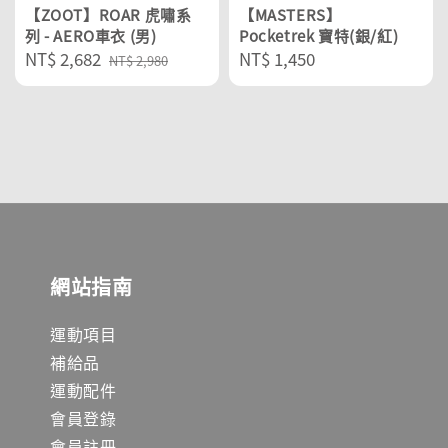
【ZOOT】ROAR 虎嘯系
【MASTERS】
列 - AERO車衣 (男)
Pocketrek 寶特(銀/紅)
Sale
NT$ 2,682
Regular
Regular
NT$ 1,450
NT$ 2,980
price
price
price
網站指南
運動項目
補給品
運動配件
會員登錄
會員註冊