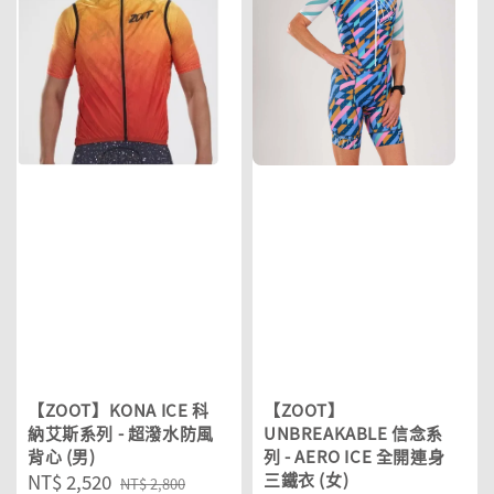
【ZOOT】KONA ICE 科
【ZOOT】
納艾斯系列 - 超潑水防風
UNBREAKABLE 信念系
背心 (男)
列 - AERO ICE 全開連身
Sale
NT$ 2,520
Regular
三鐵衣 (女)
NT$ 2,800