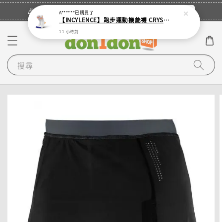
立即登入
🎉登入會員・領取您的專屬折扣券！
A******
已購買了
【INCYLENCE】跑步運動機能襪 CRYSTALS WHITE PURPLE ORANGE
11 小時前
搜尋