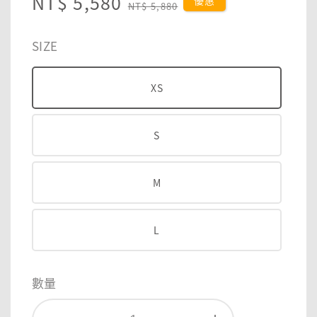
Sale
NT$ 5,580
Regular
優惠
NT$ 5,880
price
price
SIZE
XS
S
M
L
數量