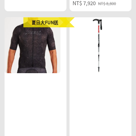
Sale
NT$ 7,920
Regular
price
price
NT$ 8,800
price
price
夏日大FUN送