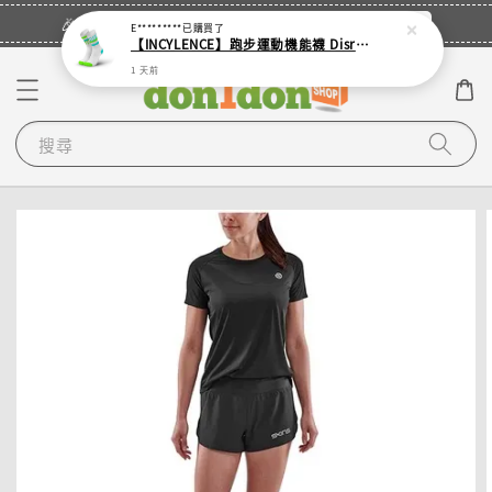
立即登入
🎉登入會員・領取您的專屬折扣券！
E*********
已購買了
【INCYLENCE】跑步運動機能襪 Disrupts Green Cyan
1 天前
搜尋