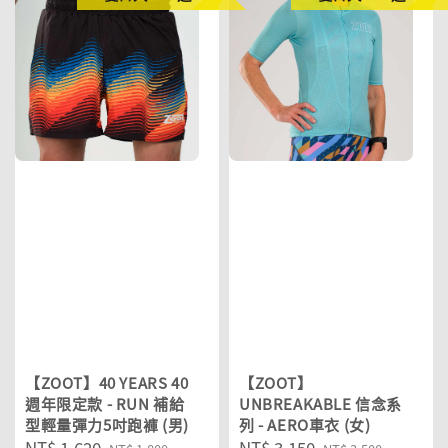
【ZOOT】40 YEARS 40
【ZOOT】
週年限定款 - RUN 補給
UNBREAKABLE 信念系
型輕量彈力5吋跑褲 (男)
列 - AERO車衣 (女)
Sale
NT$ 1,620
Regular
Sale
NT$ 3,150
Regular