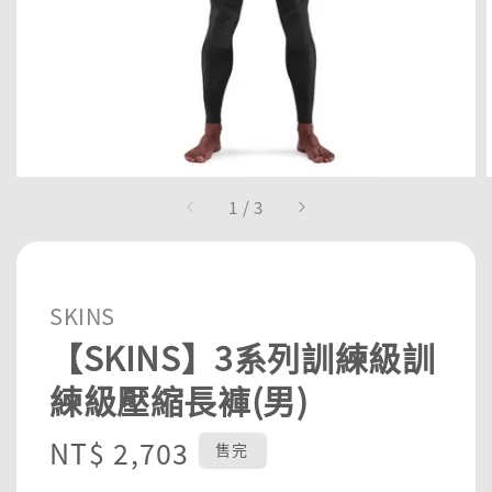
1
/
3
SKINS
【SKINS】3系列訓練級訓
練級壓縮長褲(男)
Regular
NT$ 2,703
售完