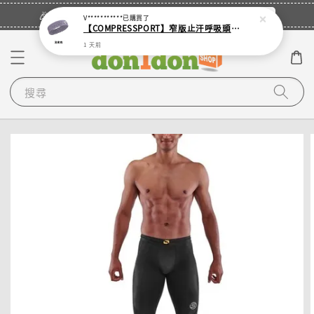
立即登入
🎉登入會員・領取您的專屬折扣券！
V***********
已購買了
【COMPRESSPORT】窄版止汗呼吸頭帶2.0_【零碼】
1 天前
搜尋