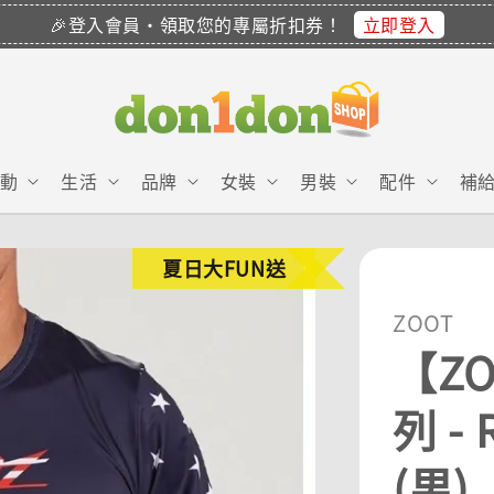
立即登入
🎉登入會員・領取您的專屬折扣券！
動
生活
品牌
女裝
男裝
配件
補
夏日大FUN送
ZOOT
【ZO
列 -
(男)