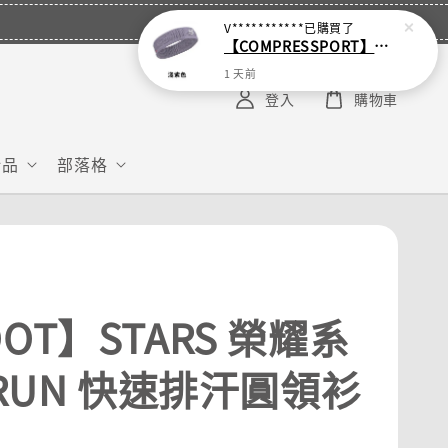
V***********
已購買了
【COMPRESSPORT】窄版止汗呼吸頭帶2.0_【零碼】
1 天前
登入
購物車
給品
部落格
OT】STARS 榮耀系
 RUN 快速排汗圓領衫