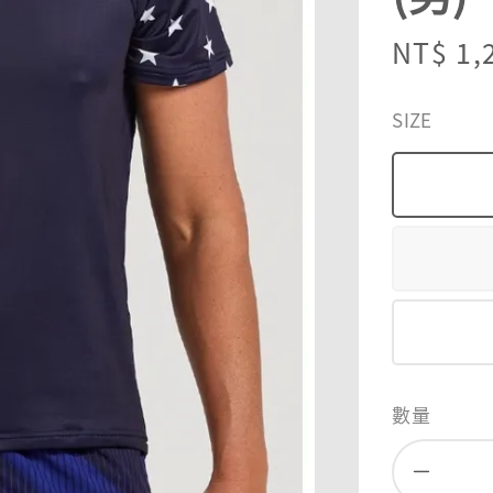
Sale
NT$ 1,
price
SIZE
數量