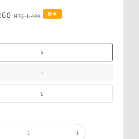
260
Regular
優惠
NT$ 1,400
price
S
M
L