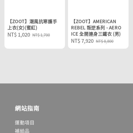
【ZOOT】潮風抗寒護手
【ZOOT】AMERICAN
上衣(女)(蜜紅)
REBEL 叛逆系列 - AERO
Sale
NT$ 1,020
Regular
ICE 全開連身三鐵衣 (男)
NT$ 1,700
Sale
NT$ 7,920
Regular
price
price
NT$ 8,800
price
price
網站指南
運動項目
補給品