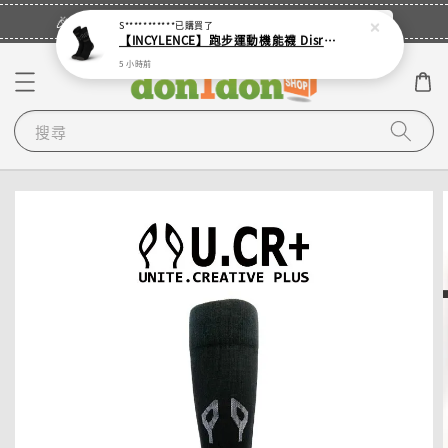
立即登入
🎉登入會員・領取您的專屬折扣券！
S***********
已購買了
【INCYLENCE】跑步運動機能襪 Disrupts Black
5 小時前
搜尋