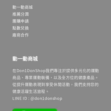
動一動商城
推薦分潤
團購申請
點數兌換
廠商合作
動一動商城
在Don1DonShop我們專注於提供多元化的運動
商品、專業運動裝備，以及全方位的健康產品。
從提升運動表現到享受休閒活動，我們支持您的
健康活躍生活旅程。
LINE ID : @don1donshop