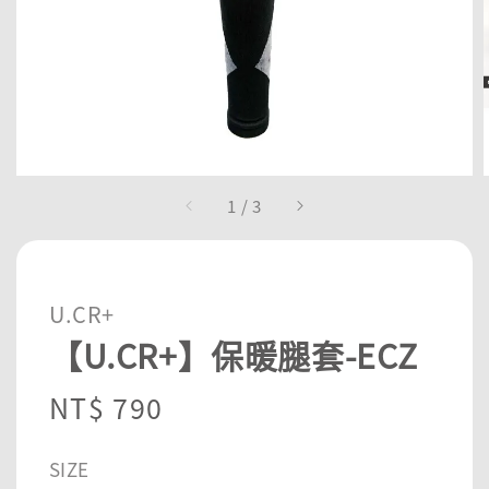
1
/
3
U.CR+
【U.CR+】保暖腿套-ECZ
Regular
NT$ 790
price
SIZE