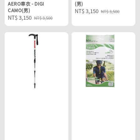
AERO車衣 - DIGI
(男)
CAMO(男)
Sale
NT$ 3,150
Regular
NT$ 3,500
Sale
NT$ 3,150
Regular
price
price
NT$ 3,500
price
price