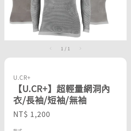
1
/
1
U.CR+
【U.CR+】超輕量網洞內
衣/長袖/短袖/無袖
Regular
NT$ 1,200
price
款式