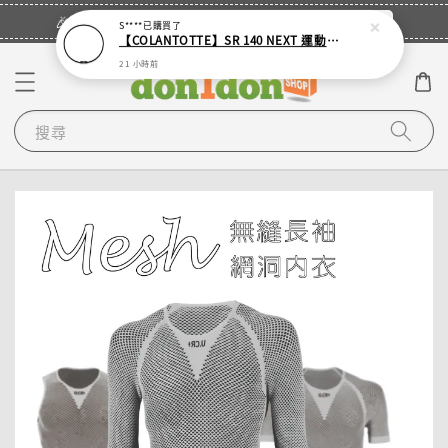
立即登入
🎉登入會員・領取您的專屬折扣券！
S****
已購買了
【COLANTOTTE】SR 140 NEXT 運動機能磁石項圈
21 小時前
搜尋