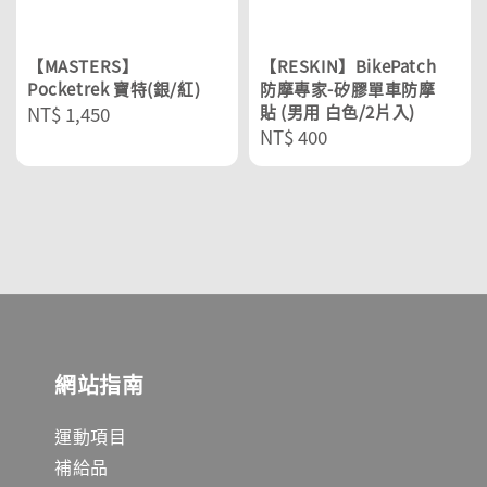
【MASTERS】
【RESKIN】BikePatch
Pocketrek 寶特(銀/紅)
防摩專家-矽膠單車防摩
Regular
NT$ 1,450
貼 (男用 白色/2片入)
Regular
NT$ 400
price
price
網站指南
運動項目
補給品